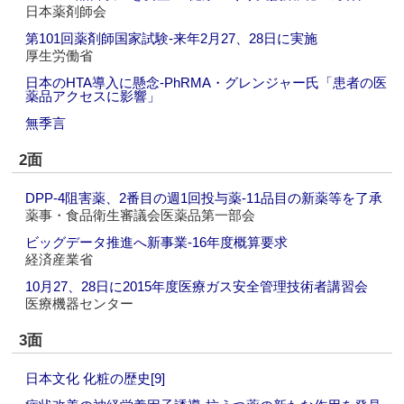
日本薬剤師会
第101回薬剤師国家試験‐来年2月27、28日に実施
厚生労働省
日本のHTA導入に懸念‐PhRMA・グレンジャー氏「患者の医
薬品アクセスに影響」
無季言
2面
DPP-4阻害薬、2番目の週1回投与薬‐11品目の新薬等を了承
薬事・食品衛生審議会医薬品第一部会
ビッグデータ推進へ新事業‐16年度概算要求
経済産業省
10月27、28日に2015年度医療ガス安全管理技術者講習会
医療機器センター
3面
日本文化 化粧の歴史[9]