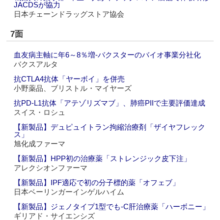
JACDSが協力
日本チェーンドラッグストア協会
7面
血友病主軸に年6～8％増‐バクスターのバイオ事業分社化
バクスアルタ
抗CTLA4抗体「ヤーボイ」を併売
小野薬品、ブリストル・マイヤーズ
抗PD-L1抗体「アテゾリズマブ」、肺癌PIIで主要評価達成
スイス・ロシュ
【新製品】デュピュイトラン拘縮治療剤「ザイヤフレック
ス」
旭化成ファーマ
【新製品】HPP初の治療薬「ストレンジック皮下注」
アレクシオンファーマ
【新製品】IPF適応で初の分子標的薬「オフェブ」
日本ベーリンガーインゲルハイム
【新製品】ジェノタイプ1型でも‐C肝治療薬「ハーボニー」
ギリアド・サイエンシズ