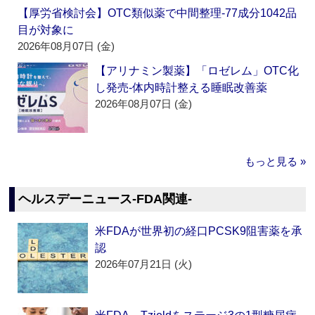
【厚労省検討会】OTC類似薬で中間整理‐77成分1042品
目が対象に
2026年08月07日 (金)
【アリナミン製薬】「ロゼレム」OTC化
し発売‐体内時計整える睡眠改善薬
2026年08月07日 (金)
もっと見る »
ヘルスデーニュース‐FDA関連‐
米FDAが世界初の経口PCSK9阻害薬を承
認
2026年07月21日 (火)