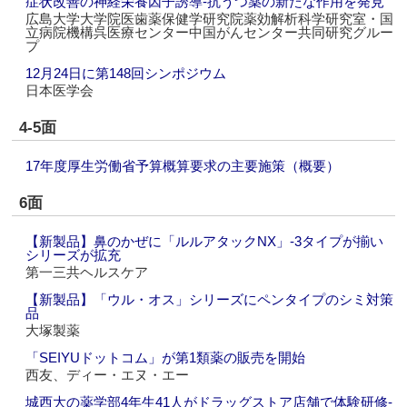
症状改善の神経栄養因子誘導‐抗うつ薬の新たな作用を発見
広島大学大学院医歯薬保健学研究院薬効解析科学研究室・国
立病院機構呉医療センター中国がんセンター共同研究グルー
プ
12月24日に第148回シンポジウム
日本医学会
4-5面
17年度厚生労働省予算概算要求の主要施策（概要）
6面
【新製品】鼻のかぜに「ルルアタックNX」‐3タイプが揃い
シリーズが拡充
第一三共ヘルスケア
【新製品】「ウル・オス」シリーズにペンタイプのシミ対策
品
大塚製薬
「SEIYUドットコム」が第1類薬の販売を開始
西友、ディー・エヌ・エー
城西大の薬学部4年生41人がドラッグストア店舗で体験研修‐