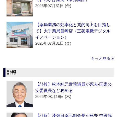
2026年07月31日 (金)
【薬局業務の効率化と質的向上を目指し
て】大手薬局笹崎店（三菱電機デジタル
イノベーション）
2026年07月31日 (金)
もっと見る »
訃報
【訃報】松本純元衆院議員が死去‐国家公
安委員長など務める
2026年03月19日 (木)
【訃報】漆畑日薬元副会長が死去‐中医協