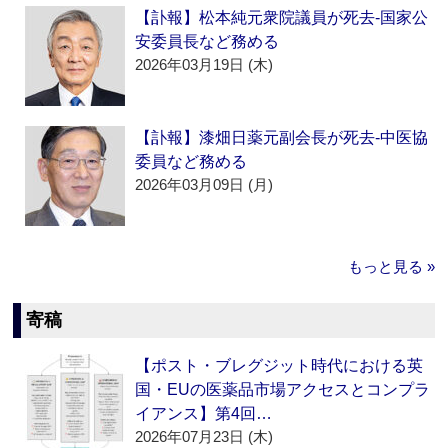
【訃報】松本純元衆院議員が死去‐国家公
安委員長など務める
2026年03月19日 (木)
【訃報】漆畑日薬元副会長が死去‐中医協
委員など務める
2026年03月09日 (月)
もっと見る »
寄稿
【ポスト・ブレグジット時代における英
国・EUの医薬品市場アクセスとコンプラ
イアンス】第4回…
2026年07月23日 (木)