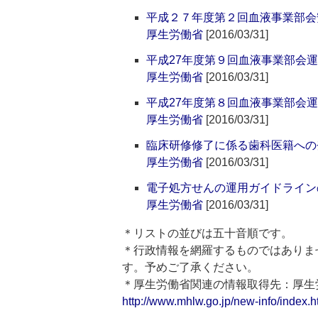
平成２７年度第２回血液事業部会安
厚生労働省
[2016/03/31]
平成27年度第９回血液事業部会運
厚生労働省
[2016/03/31]
平成27年度第８回血液事業部会運
厚生労働省
[2016/03/31]
臨床研修修了に係る歯科医籍への
厚生労働省
[2016/03/31]
電子処方せんの運用ガイドライン
厚生労働省
[2016/03/31]
＊リストの並びは五十音順です。
＊行政情報を網羅するものではありま
す。予めご了承ください。
＊厚生労働省関連の情報取得先：厚
http://www.mhlw.go.jp/new-info/index.h