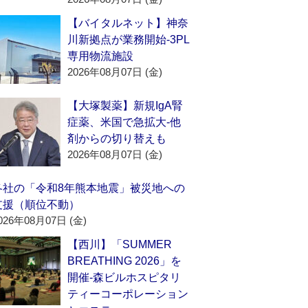
【バイタルネット】神奈
川新拠点が業務開始‐3PL
専用物流施設
2026年08月07日 (金)
【大塚製薬】新規IgA腎
症薬、米国で急拡大‐他
剤からの切り替えも
2026年08月07日 (金)
各社の「令和8年熊本地震」被災地への
支援（順位不動）
026年08月07日 (金)
【西川】「SUMMER
BREATHING 2026」を
開催‐森ビルホスピタリ
ティーコーポレーション