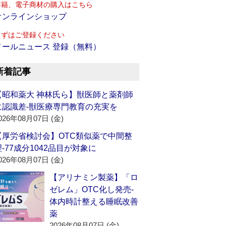
書籍、電子商材の購入はこちら
オンラインショップ
まずはご登録ください
メールニュース 登録（無料）
新着記事
【昭和薬大 神林氏ら】獣医師と薬剤師
に認識差‐獣医療専門教育の充実を
026年08月07日 (金)
【厚労省検討会】OTC類似薬で中間整
理‐77成分1042品目が対象に
026年08月07日 (金)
【アリナミン製薬】「ロ
ゼレム」OTC化し発売‐
体内時計整える睡眠改善
薬
2026年08月07日 (金)