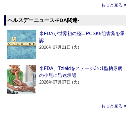
もっと見る »
ヘルスデーニュース‐FDA関連‐
米FDAが世界初の経口PCSK9阻害薬を承
認
2026年07月21日 (火)
米FDA、Tzieldをステージ3の1型糖尿病
の小児に迅速承認
2026年07月07日 (火)
もっと見る »