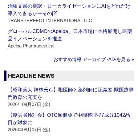
治験文書の翻訳・ローカライゼーションにAIをどれだけ
導入できるかーその[2]
TRANSPERFECT INTERNATIONAL LLC
グローバルCDMOのApeloa、日本市場に本格展開し医薬
品イノベーションを推進
Apeloa Pharmaceutical
おすすめ情報 アーカイブ ‐AD‐を見る »
HEADLINE NEWS
【昭和薬大 神林氏ら】獣医師と薬剤師に認識差‐獣医療専
門教育の充実を
2026年08月07日 (金)
【厚労省検討会】OTC類似薬で中間整理‐77成分1042品
目が対象に
2026年08月07日 (金)