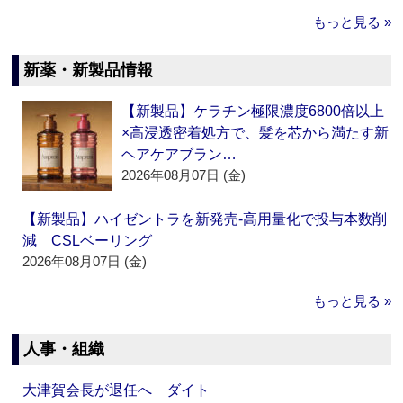
もっと見る »
新薬・新製品情報
【新製品】ケラチン極限濃度6800倍以上
×高浸透密着処方で、髪を芯から満たす新
ヘアケアブラン…
2026年08月07日 (金)
【新製品】ハイゼントラを新発売‐高用量化で投与本数削
減 CSLベーリング
2026年08月07日 (金)
もっと見る »
人事・組織
大津賀会長が退任へ ダイト