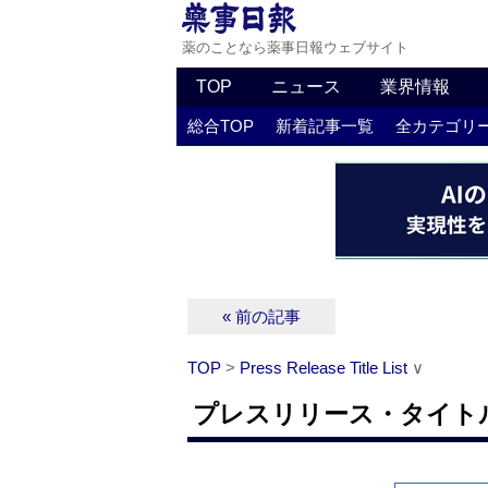
薬のことなら薬事日報ウェブサイト
TOP
ニュース
業界情報
総合TOP
新着記事一覧
全カテゴリ
« 前の記事
TOP
>
Press Release Title List
∨
プレスリリース・タイトルリス