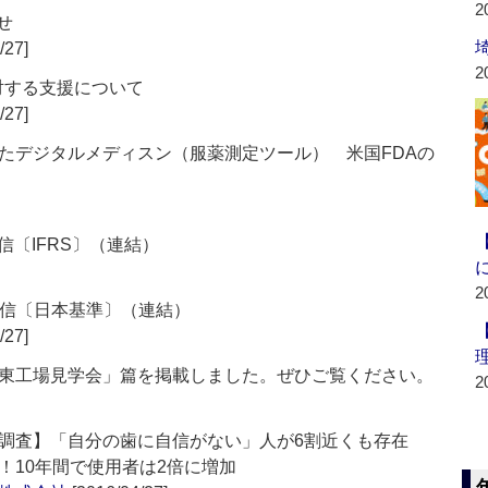
2
せ
/27]
2
に対する支援について
/27]
たデジタルメディスン（服薬測定ツール） 米国FDAの
信〔IFRS〕（連結）
2
算短信〔日本基準〕（連結）
/27]
東工場見学会」篇を掲載しました。ぜひご覧ください。
2
識調査】「自分の歯に自信がない」人が6割近くも存在
！10年間で使用者は2倍に増加