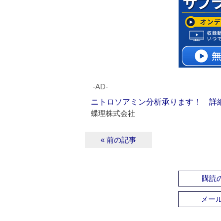
‐AD‐
ニトロソアミン分析承ります！ 詳
蝶理株式会社
« 前の記事
購読の
メー