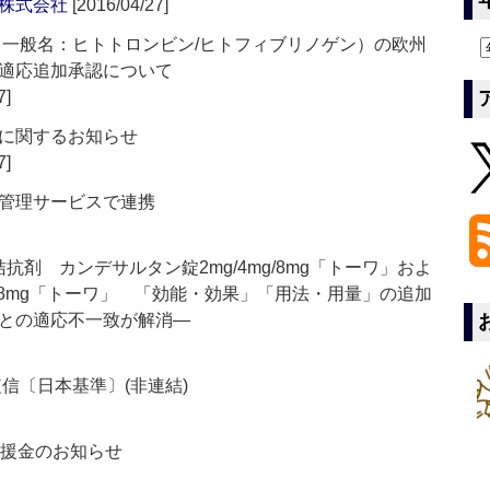
株式会社
[2016/04/27]
R)」（一般名：ヒトトロンビン/ヒトフィブリノゲン）の欧州
適応追加承認について
7]
に関するお知らせ
7]
管理サービスで連携
抗剤 カンデサルタン錠2mg/4mg/8mg「トーワ」およ
g/8mg「トーワ」 「効能・効果」「用法・用量」の追加
との適応不一致が解消―
短信〔日本基準〕(非連結)
義援金のお知らせ