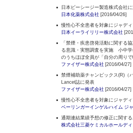
日本ビーシージー製造株式会社に
日本化薬株式会社
[2016/04/26]
慢性心不全患者を対象にジャディ
日本イーライリリー株式会社
[201
「禁煙・疾患啓発活動に関する協
る意識・実態調査を実施 小中学
のうちほぼ全員が「自分の周りで
ファイザー株式会社
[2016/04/27]
禁煙補助薬チャンピックス(R)
Lancet誌に発表
ファイザー株式会社
[2016/04/27]
慢性心不全患者を対象にジャディ
ベーリンガーインゲルハイム ジ
通期連結業績予想の修正に関する
株式会社三菱ケミカルホールディ