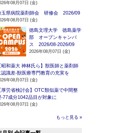
026年08月07日 (金)
埼玉県病院薬剤師会 研修会 2026/09
026年08月07日 (金)
徳島文理大学 徳島薬学
部 オープンキャンパ
ス 2026/08-2026/09
2026年08月07日 (金)
【昭和薬大 神林氏ら】獣医師と薬剤師
に認識差‐獣医療専門教育の充実を
026年08月07日 (金)
【厚労省検討会】OTC類似薬で中間整
理‐77成分1042品目が対象に
026年08月07日 (金)
もっと見る »