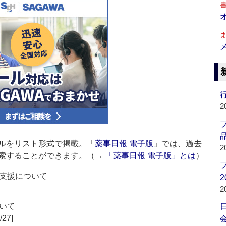
行
2
品
ルをリスト形式で掲載。「
薬事日報 電子版
」では、過去
2
索することができます。（→
「薬事日報 電子版」とは
）
支援について
2
2
いて
/27]
会