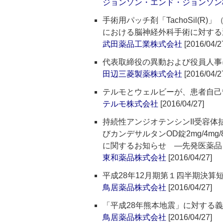
ジョンソン・エンド・ジョンソン
手術用パッチ剤「TachoSil(
における脳神経外科手術に対する
武田薬品工業株式会社
[2016/04/2
代表取締役の異動および役員人事
田辺三菱製薬株式会社
[2016/04/2
テルモとウェルビーが、患者自己
テルモ株式会社
[2016/04/27]
持続性アンジオテンシンII受容体拮
びカンデサルタンOD錠2mg/4m
に関するお知らせ ―先発医薬品
東和薬品株式会社
[2016/04/27]
平成28年12月期第１四半期決算
鳥居薬品株式会社
[2016/04/27]
「平成28年熊本地震」に対する
鳥居薬品株式会社
[2016/04/27]