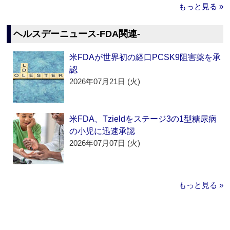
もっと見る »
ヘルスデーニュース‐FDA関連‐
米FDAが世界初の経口PCSK9阻害薬を承
認
2026年07月21日 (火)
米FDA、Tzieldをステージ3の1型糖尿病
の小児に迅速承認
2026年07月07日 (火)
もっと見る »