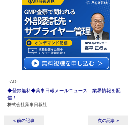
‐AD‐
◆登録無料◆薬事日報メールニュース 業界情報を配
信！
株式会社薬事日報社
« 前の記事
次の記事 »