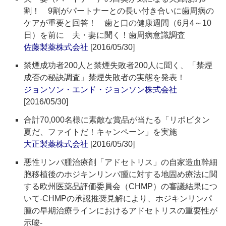
割！ 9割がパートナーとの長い付き合いに歯周病の
ケアが重要と回答！ 歯と口の健康週間（6月4～10
日）を前に 夫・妻に聞く！歯周病意識調査
佐藤製薬株式会社
[2016/05/30]
禁煙成功者200人と禁煙失敗者200人に聞く、「禁煙
成否の秘訣調査」禁煙失敗者の実態を発表！
ジョンソン・エンド・ジョンソン株式会社
[2016/05/30]
合計70,000名様に素敵な賞品が当たる「リポビタン
夏だ、ファイトだ！キャンペーン」を実施
大正製薬株式会社
[2016/05/30]
悪性リンパ腫治療剤「アドセトリス」の自家造血幹細
胞移植後のホジキンリンパ腫に対する地固め療法に関
する欧州医薬品評価委員会（CHMP）の審議結果につ
いて‐CHMPの承認推奨見解により、ホジキンリンパ
腫の早期治療ラインにおけるアドセトリスの重要性が
示唆‐