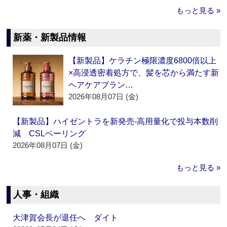
もっと見る »
新薬・新製品情報
【新製品】ケラチン極限濃度6800倍以上
×高浸透密着処方で、髪を芯から満たす新
ヘアケアブラン…
2026年08月07日 (金)
【新製品】ハイゼントラを新発売‐高用量化で投与本数削
減 CSLベーリング
2026年08月07日 (金)
もっと見る »
人事・組織
大津賀会長が退任へ ダイト