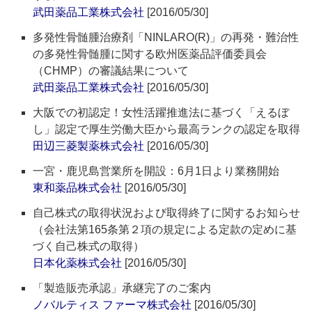
武田薬品工業株式会社
[2016/05/30]
多発性骨髄腫治療剤「NINLARO(R)」の再発・難治性
の多発性骨髄腫に関する欧州医薬品評価委員会
（CHMP）の審議結果について
武田薬品工業株式会社
[2016/05/30]
大阪での初認定！女性活躍推進法に基づく「えるぼ
し」認定で厚生労働大臣から最高ランクの認定を取得
田辺三菱製薬株式会社
[2016/05/30]
一宮・鹿児島営業所を開設：6月1日より業務開始
東和薬品株式会社
[2016/05/30]
自己株式の取得状況および取得終了に関するお知らせ
（会社法第165条第２項の規定による定款の定めに基
づく自己株式の取得）
日本化薬株式会社
[2016/05/30]
「製造販売承認」承継完了のご案内
ノバルティス ファーマ株式会社
[2016/05/30]