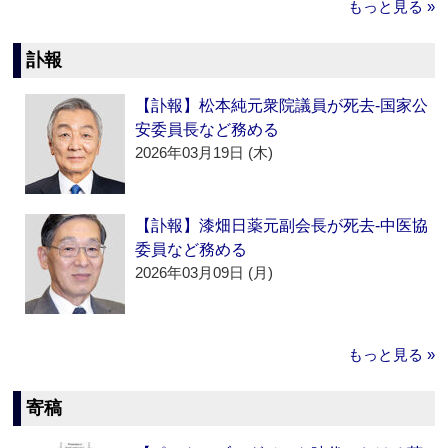
もっと見る »
訃報
【訃報】松本純元衆院議員が死去‐国家公
安委員長など務める
2026年03月19日 (木)
【訃報】漆畑日薬元副会長が死去‐中医協
委員など務める
2026年03月09日 (月)
もっと見る »
寄稿