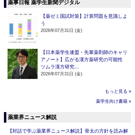
薬事日報 薬学生新聞デジタル
【薬ゼミ国試対策】計算問題を意識しよ
う
2026年07月31日 (金)
【日本薬学生連盟・先輩薬剤師のキャリ
アノート】広がる漢方薬研究の可能性
ツムラ漢方研究…
2026年07月31日 (金)
もっと見る »
薬学生向け書籍 »
薬業界ニュース解説
【対話で学ぶ薬業界ニュース解説】骨太の方針を読み解