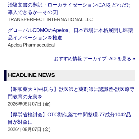
治験文書の翻訳・ローカライゼーションにAIをどれだけ
導入できるかーその[2]
TRANSPERFECT INTERNATIONAL LLC
グローバルCDMOのApeloa、日本市場に本格展開し医薬
品イノベーションを推進
Apeloa Pharmaceutical
おすすめ情報 アーカイブ ‐AD‐を見る »
HEADLINE NEWS
【昭和薬大 神林氏ら】獣医師と薬剤師に認識差‐獣医療専
門教育の充実を
2026年08月07日 (金)
【厚労省検討会】OTC類似薬で中間整理‐77成分1042品
目が対象に
2026年08月07日 (金)