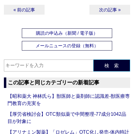
« 前の記事
次の記事 »
購読の申込み（新聞 / 電子版）
メールニュースの登録（無料）
検 索
この記事と同じカテゴリーの新着記事
【昭和薬大 神林氏ら】獣医師と薬剤師に認識差‐獣医療専
門教育の充実を
【厚労省検討会】OTC類似薬で中間整理‐77成分1042品
目が対象に
【アリナミン製薬】「ロゼレム」OTC化し発売‐体内時計