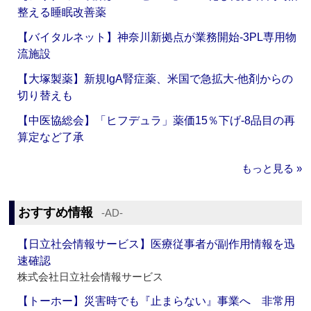
整える睡眠改善薬
【バイタルネット】神奈川新拠点が業務開始‐3PL専用物
流施設
【大塚製薬】新規IgA腎症薬、米国で急拡大‐他剤からの
切り替えも
【中医協総会】「ヒフデュラ」薬価15％下げ‐8品目の再
算定など了承
もっと見る »
おすすめ情報
‐AD‐
【日立社会情報サービス】医療従事者が副作用情報を迅
速確認
株式会社日立社会情報サービス
【トーホー】災害時でも『止まらない』事業へ 非常用