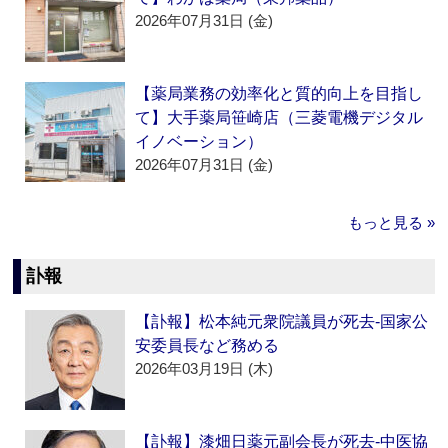
2026年07月31日 (金)
【薬局業務の効率化と質的向上を目指し
て】大手薬局笹崎店（三菱電機デジタル
イノベーション）
2026年07月31日 (金)
もっと見る »
訃報
【訃報】松本純元衆院議員が死去‐国家公
安委員長など務める
2026年03月19日 (木)
【訃報】漆畑日薬元副会長が死去‐中医協