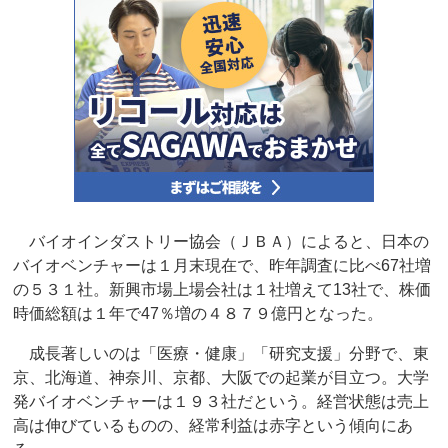
バイオインダストリー協会（ＪＢＡ）によると、日本の
バイオベンチャーは１月末現在で、昨年調査に比べ67社増
の５３１社。新興市場上場会社は１社増えて13社で、株価
時価総額は１年で47％増の４８７９億円となった。
成長著しいのは「医療・健康」「研究支援」分野で、東
京、北海道、神奈川、京都、大阪での起業が目立つ。大学
発バイオベンチャーは１９３社だという。経営状態は売上
高は伸びているものの、経常利益は赤字という傾向にあ