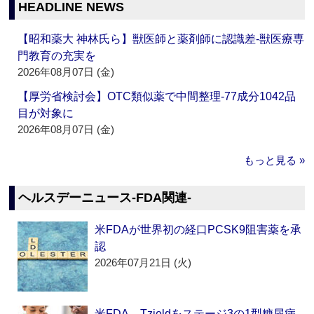
HEADLINE NEWS
【昭和薬大 神林氏ら】獣医師と薬剤師に認識差‐獣医療専
門教育の充実を
2026年08月07日 (金)
【厚労省検討会】OTC類似薬で中間整理‐77成分1042品
目が対象に
2026年08月07日 (金)
もっと見る »
ヘルスデーニュース‐FDA関連‐
米FDAが世界初の経口PCSK9阻害薬を承
認
2026年07月21日 (火)
米FDA、Tzieldをステージ3の1型糖尿病