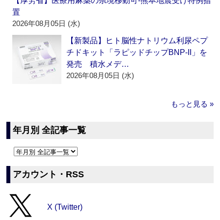
【厚労省】医療用麻薬の県境移動可‐熊本地震受け特例措
置
2026年08月05日 (水)
【新製品】ヒト脳性ナトリウム利尿ペプ
チドキット「ラピッドチップBNP-II」を
発売 積水メデ…
2026年08月05日 (水)
もっと見る »
年月別 全記事一覧
アカウント・RSS
X (Twitter)