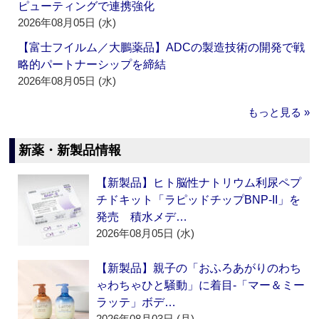
ピューティングで連携強化
2026年08月05日 (水)
【富士フイルム／大鵬薬品】ADCの製造技術の開発で戦
略的パートナーシップを締結
2026年08月05日 (水)
もっと見る »
新薬・新製品情報
【新製品】ヒト脳性ナトリウム利尿ペプ
チドキット「ラピッドチップBNP-II」を
発売 積水メデ…
2026年08月05日 (水)
【新製品】親子の「おふろあがりのわち
ゃわちゃひと騒動」に着目‐「マー＆ミー
ラッテ」ボデ…
2026年08月03日 (月)