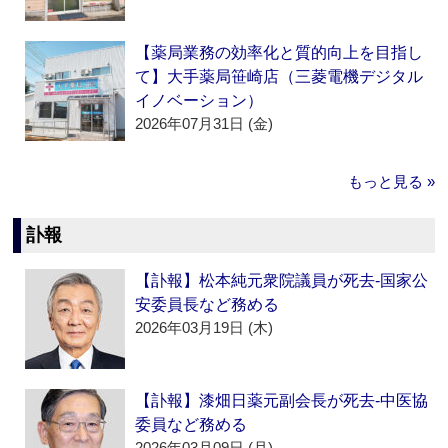
【薬局業務の効率化と質的向上を目指し
て】大手薬局笹崎店（三菱電機デジタル
イノベーション）
2026年07月31日 (金)
もっと見る »
訃報
【訃報】松本純元衆院議員が死去‐国家公
安委員長など務める
2026年03月19日 (木)
【訃報】漆畑日薬元副会長が死去‐中医協
委員など務める
2026年03月09日 (月)