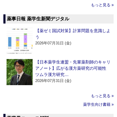
もっと見る »
薬事日報 薬学生新聞デジタル
【薬ゼミ国試対策】計算問題を意識しよ
う
2026年07月31日 (金)
【日本薬学生連盟・先輩薬剤師のキャリ
アノート】広がる漢方薬研究の可能性
ツムラ漢方研究…
2026年07月31日 (金)
もっと見る »
薬学生向け書籍 »