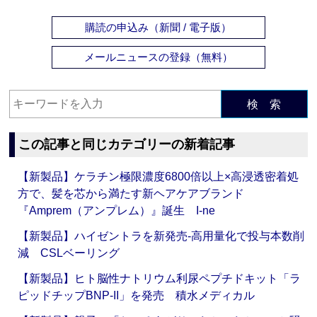
購読の申込み（新聞 / 電子版）
メールニュースの登録（無料）
検 索
この記事と同じカテゴリーの新着記事
【新製品】ケラチン極限濃度6800倍以上×高浸透密着処
方で、髪を芯から満たす新ヘアケアブランド
『Amprem（アンプレム）』誕生 I-ne
【新製品】ハイゼントラを新発売‐高用量化で投与本数削
減 CSLベーリング
【新製品】ヒト脳性ナトリウム利尿ペプチドキット「ラ
ピッドチップBNP-II」を発売 積水メディカル