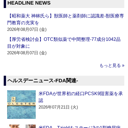
HEADLINE NEWS
【昭和薬大 神林氏ら】獣医師と薬剤師に認識差‐獣医療専
門教育の充実を
2026年08月07日 (金)
【厚労省検討会】OTC類似薬で中間整理‐77成分1042品
目が対象に
2026年08月07日 (金)
もっと見る »
ヘルスデーニュース‐FDA関連‐
米FDAが世界初の経口PCSK9阻害薬を承
認
2026年07月21日 (火)
米FDA、Tzieldをステージ3の1型糖尿病