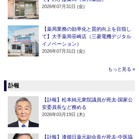
2026年07月31日 (金)
【薬局業務の効率化と質的向上を目指し
て】大手薬局笹崎店（三菱電機デジタル
イノベーション）
2026年07月31日 (金)
もっと見る »
訃報
【訃報】松本純元衆院議員が死去‐国家公
安委員長など務める
2026年03月19日 (木)
【訃報】漆畑日薬元副会長が死去‐中医協