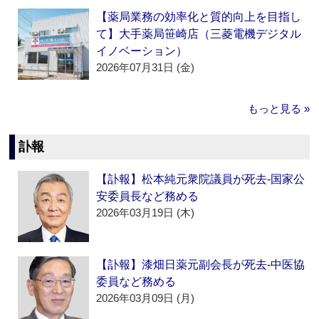
【薬局業務の効率化と質的向上を目指し
て】大手薬局笹崎店（三菱電機デジタル
イノベーション）
2026年07月31日 (金)
もっと見る »
訃報
【訃報】松本純元衆院議員が死去‐国家公
安委員長など務める
2026年03月19日 (木)
【訃報】漆畑日薬元副会長が死去‐中医協
委員など務める
2026年03月09日 (月)