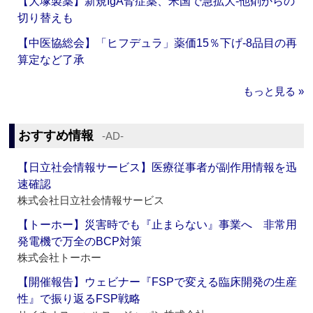
【大塚製薬】新規IgA腎症薬、米国で急拡大‐他剤からの
切り替えも
【中医協総会】「ヒフデュラ」薬価15％下げ‐8品目の再
算定など了承
もっと見る »
おすすめ情報
‐AD‐
【日立社会情報サービス】医療従事者が副作用情報を迅
速確認
株式会社日立社会情報サービス
【トーホー】災害時でも『止まらない』事業へ 非常用
発電機で万全のBCP対策
株式会社トーホー
【開催報告】ウェビナー『FSPで変える臨床開発の生産
性』で振り返るFSP戦略