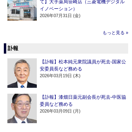
て】大手薬局笹崎店（三菱電機デジタル
イノベーション）
2026年07月31日 (金)
もっと見る »
訃報
【訃報】松本純元衆院議員が死去‐国家公
安委員長など務める
2026年03月19日 (木)
【訃報】漆畑日薬元副会長が死去‐中医協
委員など務める
2026年03月09日 (月)