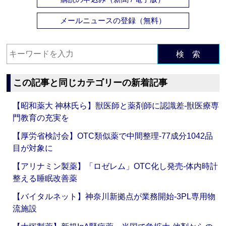
メールニュースの登録（無料）
検 索
この記事と同じカテゴリーの新着記事
【昭和薬大 神林氏ら】獣医師と薬剤師に認識差‐獣医療専
門教育の充実を
【厚労省検討会】OTC類似薬で中間整理‐77成分1042品
目が対象に
【アリナミン製薬】「ロゼレム」OTC化し発売‐体内時計
整える睡眠改善薬
【バイタルネット】神奈川新拠点が業務開始‐3PL専用物
流施設