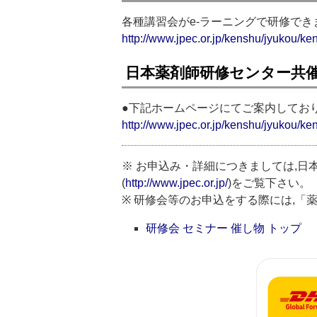
各種講習会がe-ラーニングで研修で
http://www.jpec.or.jp/kenshu/jyukou/ke
日本薬剤師研修センター共
●下記ホームページにてご案内してお
http://www.jpec.or.jp/kenshu/jyukou/ke
※ お申込み・詳細につきましては,日
(
http://www.jpec.or.jp/
)をご覧下さい。
※ 研修会等のお申込をする際には,
研修会 セミナー 催し物 トップ