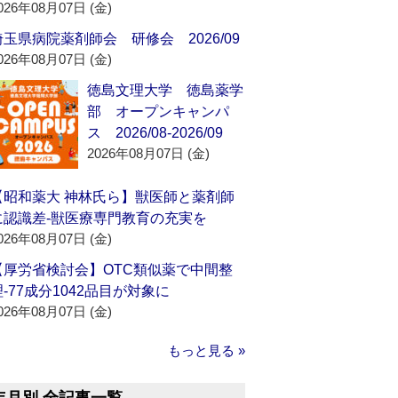
026年08月07日 (金)
埼玉県病院薬剤師会 研修会 2026/09
026年08月07日 (金)
徳島文理大学 徳島薬学
部 オープンキャンパ
ス 2026/08-2026/09
2026年08月07日 (金)
【昭和薬大 神林氏ら】獣医師と薬剤師
に認識差‐獣医療専門教育の充実を
026年08月07日 (金)
【厚労省検討会】OTC類似薬で中間整
理‐77成分1042品目が対象に
026年08月07日 (金)
もっと見る »