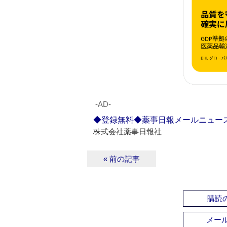
‐AD‐
◆登録無料◆薬事日報メールニュー
株式会社薬事日報社
« 前の記事
購読の
メー