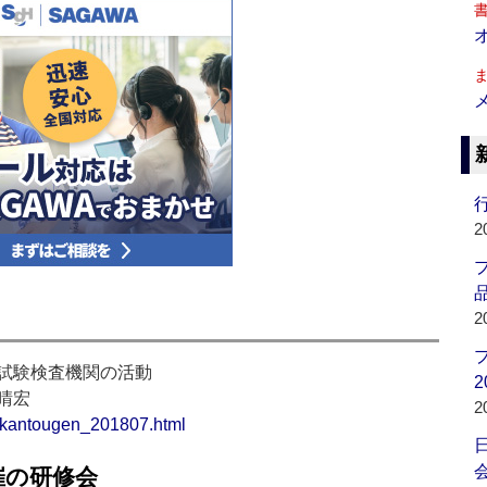
行
2
品
2
試験検査機関の活動
2
晴宏
2
t/kantougen_201807.html
会
催の研修会