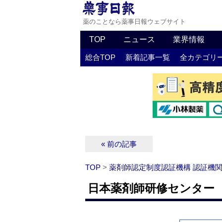
薬のことなら薬事日報ウェブサイト
TOP
ニュース
業界情報
総合TOP
新着記事一覧
全カテゴリ
« 前の記事
TOP
>
薬剤師認定制度認証機構 認証機
日本薬剤師研修センター 研