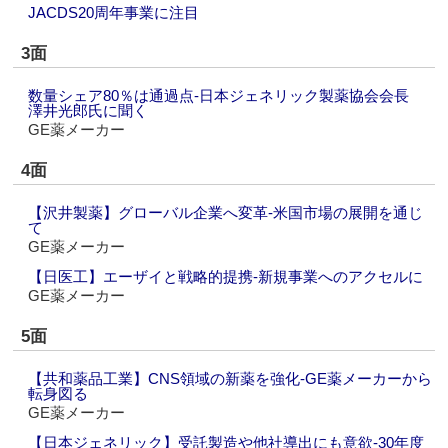
JACDS20周年事業に注目
3面
数量シェア80％は通過点‐日本ジェネリック製薬協会会長
澤井光郎氏に聞く
GE薬メーカー
4面
【沢井製薬】グローバル企業へ変革‐米国市場の展開を通じ
て
GE薬メーカー
【日医工】エーザイと戦略的提携‐新規事業へのアクセルに
GE薬メーカー
5面
【共和薬品工業】CNS領域の新薬を強化‐GE薬メーカーから
転身図る
GE薬メーカー
【日本ジェネリック】受託製造や他社導出にも意欲‐30年度