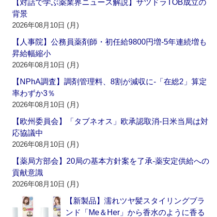
【対話で学ぶ薬業界ニュース解説】サツドラTOB成立の
背景
2026年08月10日 (月)
【人事院】公務員薬剤師・初任給9800円増‐5年連続増も
昇給幅縮小
2026年08月10日 (月)
【NPhA調査】調剤管理料、8割が減収に‐「在総2」算定
率わずか3％
2026年08月10日 (月)
【欧州委員会】「タブネオス」欧承認取消‐日米当局は対
応協議中
2026年08月10日 (月)
【薬局方部会】20局の基本方針案を了承‐薬安定供給への
貢献意識
2026年08月10日 (月)
【新製品】濡れツヤ髪スタイリングブラ
ンド「Me＆Her」から香水のように香る