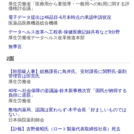
厚生労働省「医療用から要指導・一般用への転用に関する評
価検討会議」
電子データ提出は46品目‐6月末時点の承認申請状況
医薬品医療機器総合機構
データヘルス改革へ工程表‐保健医療記録共有など8分野
厚生労働省データヘルス改革推進本部
無季言
2面
【幹部級人事】総務課長に鳥井氏、安対課長に関野氏‐薬剤
管理官は田宮氏
厚生労働省
40年へ社会保障の姿議論‐鈴木新事務次官「国民が納得する
負担に道筋」
厚生労働省
敷地内薬局、認識は変わらず‐木平会長「好ましいものでは
ない」
日本病院薬剤師会
【訃報】吉野俊昭氏（ロート製薬代表取締役社長）死去