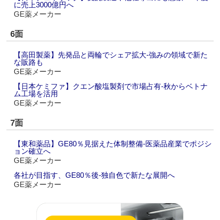
に売上3000億円へ
GE薬メーカー
6面
【高田製薬】先発品と両輪でシェア拡大‐強みの領域で新た
な販路も
GE薬メーカー
【日本ケミファ】クエン酸塩製剤で市場占有‐秋からベトナ
ム工場を活用
GE薬メーカー
7面
【東和薬品】GE80％見据えた体制整備‐医薬品産業でポジシ
ョン確立へ
GE薬メーカー
各社が目指す、GE80％後‐独自色で新たな展開へ
GE薬メーカー