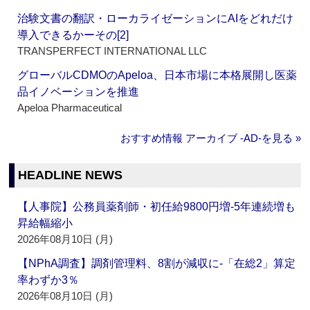
治験文書の翻訳・ローカライゼーションにAIをどれだけ
導入できるかーその[2]
TRANSPERFECT INTERNATIONAL LLC
グローバルCDMOのApeloa、日本市場に本格展開し医薬
品イノベーションを推進
Apeloa Pharmaceutical
おすすめ情報 アーカイブ ‐AD‐を見る »
HEADLINE NEWS
【人事院】公務員薬剤師・初任給9800円増‐5年連続増も
昇給幅縮小
2026年08月10日 (月)
【NPhA調査】調剤管理料、8割が減収に‐「在総2」算定
率わずか3％
2026年08月10日 (月)