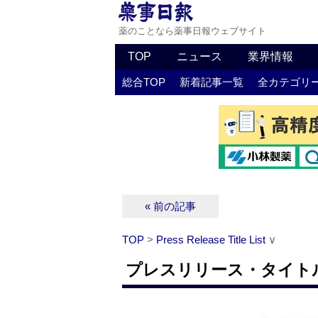
薬のことなら薬事日報ウェブサイト
TOP
ニュース
業界情報
総合TOP
新着記事一覧
全カテゴリ
« 前の記事
TOP
>
Press Release Title List
∨
プレスリリース・タイトルリス