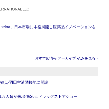
ERNATIONAL LLC
Apeloa、日本市場に本格展開し医薬品イノベーションを
おすすめ情報 アーカイブ ‐AD‐を見る »
O拠点‐羽田空港隣接地に開設
11万人超が来場‐第26回ドラッグストアショー