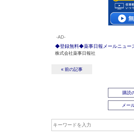
‐AD‐
◆登録無料◆薬事日報メールニュー
株式会社薬事日報社
« 前の記事
購読の
メー