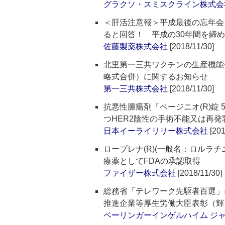
グラクソ・スミスクライン株式会
＜肝活注意報＞平成最後の忘年会
ると回答！ 平成の30年間を締
佐藤製薬株式会社
[2018/11/30]
北里第一三共ワクチンの生産機能
略式合併）に関するお知らせ
第一三共株式会社
[2018/11/30]
抗悪性腫瘍剤「ベージニオ(R)錠 5
つHER2陰性の手術不能又は再発
日本イーライリリー株式会社
[201
ローブレナ(R)(一般名：ロルラ
療薬としてFDAの承認取得
ファイザー株式会社
[2018/11/30]
総務省「テレワーク先駆者百選」
推進企業等厚生労働大臣表彰（輝
ベーリンガーインゲルハイム ジ