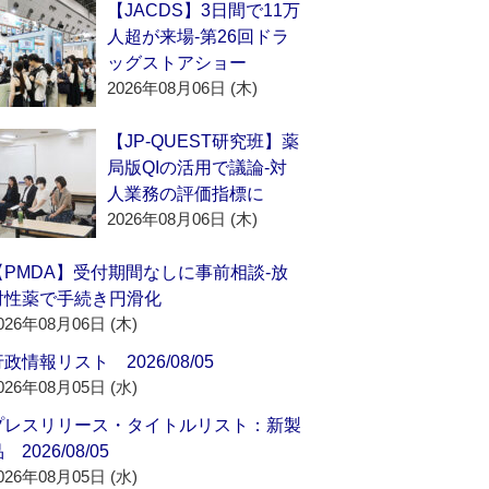
【JACDS】3日間で11万
人超が来場‐第26回ドラ
ッグストアショー
2026年08月06日 (木)
【JP-QUEST研究班】薬
局版QIの活用で議論‐対
人業務の評価指標に
2026年08月06日 (木)
【PMDA】受付期間なしに事前相談‐放
射性薬で手続き円滑化
026年08月06日 (木)
政情報リスト 2026/08/05
026年08月05日 (水)
プレスリリース・タイトルリスト：新製
 2026/08/05
026年08月05日 (水)