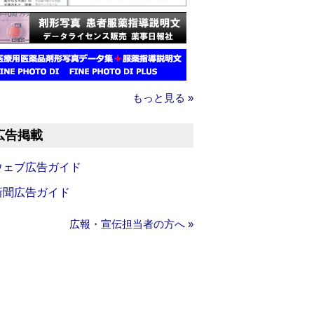
もっと見る »
広告掲載
ウェブ広告ガイド
新聞広告ガイド
広報・宣伝担当者の方へ »