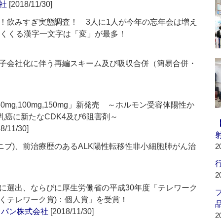
社
[2018/11/30]
！飲みすぎ実態調査！ 3人に1人が今年の忘年会は増え
めくくる漢字一文字は「変」が最多！
子会社化に伴う再編スキーム及び吸収合併（簡易合併・
0mg,100mg,150mg」新発売 ～ホルモン受容体陽性か
乳癌に新たなCDK4及び6阻害剤～
8/11/30]
チニブ)、前治療歴のあるALK陽性転移性非小細胞肺がん治
2
行
2
に選出、ならびに厚生労働省の平成30年度「テレワーク
くテレワーク賞)：個人賞」を受賞！
品
ャパン株式会社
[2018/11/30]
2