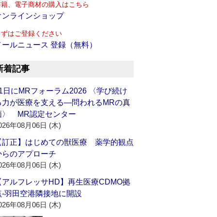
書籍、電子商材の購入はこちら
オンラインショップ
まずはご登録ください
メールニュース 登録（無料）
新着記事
21日にMRフォーラム2026 〈学び続け
る力が医療を支える―問われるMRの真
価〉 MR認定センター
026年08月06日 (木)
【訂正】はじめての獣医療 薬学的観点
からのアプローチ
026年08月06日 (木)
【アルフレッサHD】再生医療CDMO拠
点‐羽田空港隣接地に開設
026年08月06日 (木)