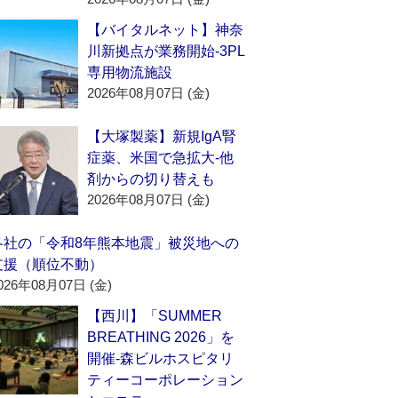
【バイタルネット】神奈
川新拠点が業務開始‐3PL
専用物流施設
2026年08月07日 (金)
【大塚製薬】新規IgA腎
症薬、米国で急拡大‐他
剤からの切り替えも
2026年08月07日 (金)
各社の「令和8年熊本地震」被災地への
支援（順位不動）
026年08月07日 (金)
【西川】「SUMMER
BREATHING 2026」を
開催‐森ビルホスピタリ
ティーコーポレーション