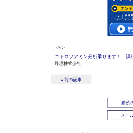
‐AD‐
ニトロソアミン分析承ります！ 詳
蝶理株式会社
« 前の記事
購読の
メー