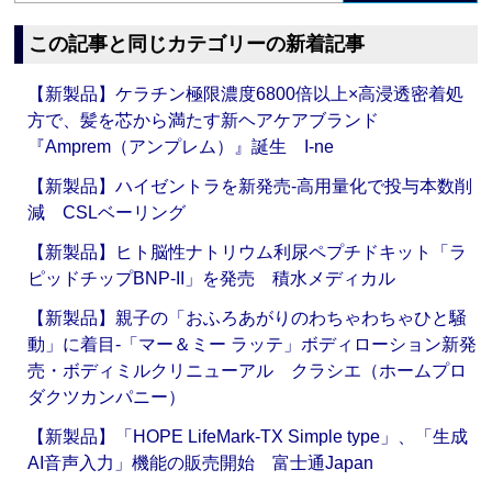
この記事と同じカテゴリーの新着記事
【新製品】ケラチン極限濃度6800倍以上×高浸透密着処
方で、髪を芯から満たす新ヘアケアブランド
『Amprem（アンプレム）』誕生 I-ne
【新製品】ハイゼントラを新発売‐高用量化で投与本数削
減 CSLベーリング
【新製品】ヒト脳性ナトリウム利尿ペプチドキット「ラ
ピッドチップBNP-II」を発売 積水メディカル
【新製品】親子の「おふろあがりのわちゃわちゃひと騒
動」に着目‐「マー＆ミー ラッテ」ボディローション新発
売・ボディミルクリニューアル クラシエ（ホームプロ
ダクツカンパニー）
【新製品】「HOPE LifeMark-TX Simple type」、「生成
AI音声入力」機能の販売開始 富士通Japan