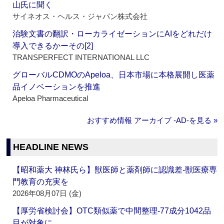
山氏に聞く
サイネオス・ヘルス・ジャパン株式会社
治験文書の翻訳・ローカライゼーションにAIをどれだけ
導入できるかーその[2]
TRANSPERFECT INTERNATIONAL LLC
グローバルCDMOのApeloa、日本市場に本格展開し医薬
品イノベーションを推進
Apeloa Pharmaceutical
おすすめ情報 アーカイブ ‐AD‐を見る »
HEADLINE NEWS
【昭和薬大 神林氏ら】獣医師と薬剤師に認識差‐獣医療専
門教育の充実を
2026年08月07日 (金)
【厚労省検討会】OTC類似薬で中間整理‐77成分1042品
目が対象に