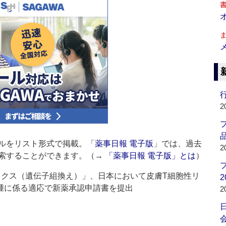
行
2
品
ルをリスト形式で掲載。「
薬事日報 電子版
」では、過去
2
索することができます。（→
「薬事日報 電子版」とは
）
トクス（遺伝子組換え）」、日本において皮膚T細胞性リ
2
腫に係る適応で新薬承認申請書を提出
2
会