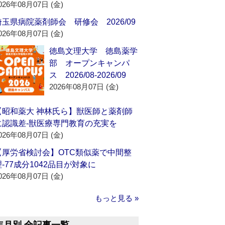
026年08月07日 (金)
埼玉県病院薬剤師会 研修会 2026/09
026年08月07日 (金)
徳島文理大学 徳島薬学
部 オープンキャンパ
ス 2026/08-2026/09
2026年08月07日 (金)
【昭和薬大 神林氏ら】獣医師と薬剤師
に認識差‐獣医療専門教育の充実を
026年08月07日 (金)
【厚労省検討会】OTC類似薬で中間整
理‐77成分1042品目が対象に
026年08月07日 (金)
もっと見る »