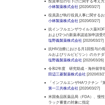
投資単位の引下げに関する考え方
小林製薬株式会社
[2020/03/27]
役員及び執行役員人事に関するお
小林製薬株式会社
[2020/03/27]
抗インフルエンザウイルス薬XOF
および2つの新薬承認追加申請受
塩野義製薬株式会社
[2020/03/27]
抗HIV治療における月1回投与の
ルおよびリルピビリン）のカナダ
塩野義製薬株式会社
[2020/03/26]
令和2年度 研究助成・海外留学
田辺三菱製薬株式会社
[2020/03/2
「インフルエンザHAワクチン『
第一三共株式会社
[2020/03/27]
米国食品医薬品局（FDA）、慢
ラック審査の対象に指定