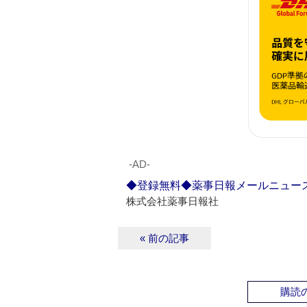
‐AD‐
◆登録無料◆薬事日報メールニュー
株式会社薬事日報社
« 前の記事
購読の