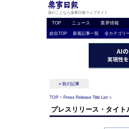
薬のことなら薬事日報ウェブサイト
TOP
ニュース
業界情報
総合TOP
新着記事一覧
全カテゴリ
« 前の記事
TOP
>
Press Release Title List
∨
プレスリリース・タイトルリス