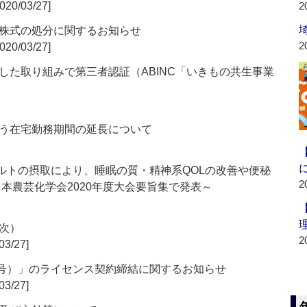
020/03/27]
2
株式の処分に関するお知らせ
2
020/03/27]
した取り組みで第三者認証（ABINC「いきもの共生事業
う在宅勤務期間の延長について
ーグルトの摂取により、睡眠の質・精神系QOLの改善や便秘
2
本農芸化学会2020年度大会要旨集で発表～
次）
2
03/27]
番号）」のライセンス契約締結に関するお知らせ
03/27]