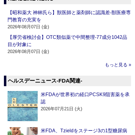
【昭和薬大 神林氏ら】獣医師と薬剤師に認識差‐獣医療専
門教育の充実を
2026年08月07日 (金)
【厚労省検討会】OTC類似薬で中間整理‐77成分1042品
目が対象に
2026年08月07日 (金)
もっと見る »
ヘルスデーニュース‐FDA関連‐
米FDAが世界初の経口PCSK9阻害薬を承
認
2026年07月21日 (火)
米FDA、Tzieldをステージ3の1型糖尿病