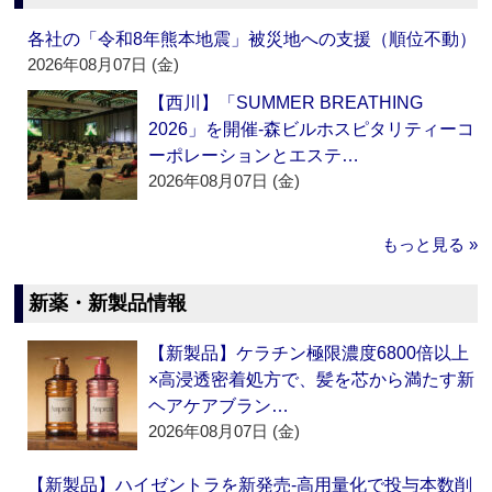
各社の「令和8年熊本地震」被災地への支援（順位不動）
2026年08月07日 (金)
【西川】「SUMMER BREATHING
2026」を開催‐森ビルホスピタリティーコ
ーポレーションとエステ…
2026年08月07日 (金)
もっと見る »
新薬・新製品情報
【新製品】ケラチン極限濃度6800倍以上
×高浸透密着処方で、髪を芯から満たす新
ヘアケアブラン…
2026年08月07日 (金)
【新製品】ハイゼントラを新発売‐高用量化で投与本数削