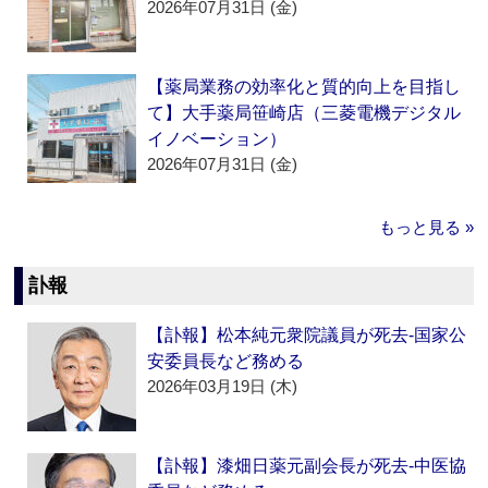
2026年07月31日 (金)
【薬局業務の効率化と質的向上を目指し
て】大手薬局笹崎店（三菱電機デジタル
イノベーション）
2026年07月31日 (金)
もっと見る »
訃報
【訃報】松本純元衆院議員が死去‐国家公
安委員長など務める
2026年03月19日 (木)
【訃報】漆畑日薬元副会長が死去‐中医協