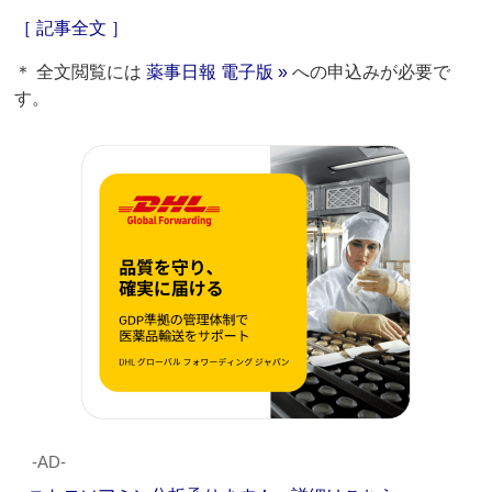
［ 記事全文 ］
＊ 全文閲覧には
薬事日報 電子版 »
への申込みが必要で
す。
‐AD‐