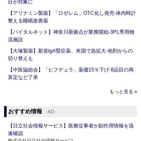
目が対象に
【アリナミン製薬】「ロゼレム」OTC化し発売‐体内時計
整える睡眠改善薬
【バイタルネット】神奈川新拠点が業務開始‐3PL専用物
流施設
【大塚製薬】新規IgA腎症薬、米国で急拡大‐他剤からの
切り替えも
【中医協総会】「ヒフデュラ」薬価15％下げ‐8品目の再
算定など了承
もっと見る »
おすすめ情報
‐AD‐
【日立社会情報サービス】医療従事者が副作用情報を迅
速確認
株式会社日立社会情報サービス