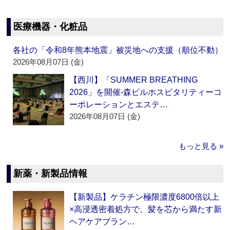
医療機器・化粧品
各社の「令和8年熊本地震」被災地への支援（順位不動）
2026年08月07日 (金)
【西川】「SUMMER BREATHING
2026」を開催‐森ビルホスピタリティーコ
ーポレーションとエステ…
2026年08月07日 (金)
もっと見る »
新薬・新製品情報
【新製品】ケラチン極限濃度6800倍以上
×高浸透密着処方で、髪を芯から満たす新
ヘアケアブラン…