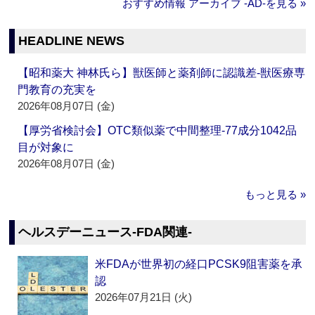
おすすめ情報 アーカイブ ‐AD‐を見る »
HEADLINE NEWS
【昭和薬大 神林氏ら】獣医師と薬剤師に認識差‐獣医療専
門教育の充実を
2026年08月07日 (金)
【厚労省検討会】OTC類似薬で中間整理‐77成分1042品
目が対象に
2026年08月07日 (金)
もっと見る »
ヘルスデーニュース‐FDA関連‐
米FDAが世界初の経口PCSK9阻害薬を承
認
2026年07月21日 (火)