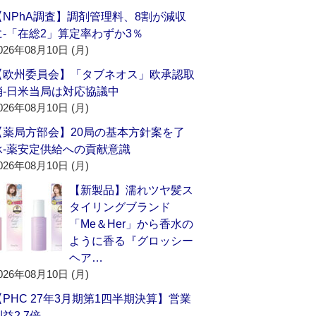
【NPhA調査】調剤管理料、8割が減収
に‐「在総2」算定率わずか3％
026年08月10日 (月)
【欧州委員会】「タブネオス」欧承認取
消‐日米当局は対応協議中
026年08月10日 (月)
【薬局方部会】20局の基本方針案を了
承‐薬安定供給への貢献意識
026年08月10日 (月)
【新製品】濡れツヤ髪ス
タイリングブランド
「Me＆Her」から香水の
ように香る『グロッシー
ヘア…
026年08月10日 (月)
【PHC 27年3月期第1四半期決算】営業
益2.7倍