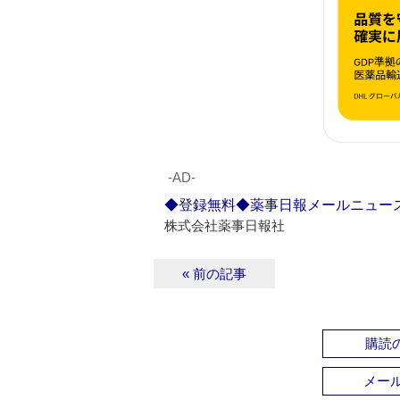
‐AD‐
◆登録無料◆薬事日報メールニュー
株式会社薬事日報社
« 前の記事
購読の
メー