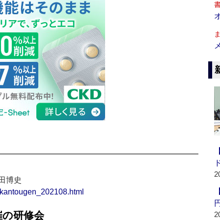
2
田博史
t/kantougen_202108.html
催の研修会
2