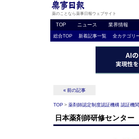
薬のことなら薬事日報ウェブサイト
TOP
ニュース
業界情報
総合TOP
新着記事一覧
全カテゴリ
« 前の記事
TOP
>
薬剤師認定制度認証機構 認証機
日本薬剤師研修センター 研