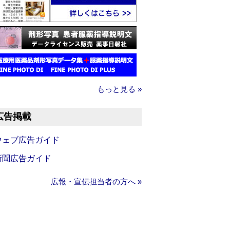
もっと見る »
広告掲載
ウェブ広告ガイド
新聞広告ガイド
広報・宣伝担当者の方へ »