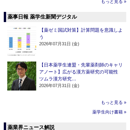
もっと見る »
薬事日報 薬学生新聞デジタル
【薬ゼミ国試対策】計算問題を意識しよ
う
2026年07月31日 (金)
【日本薬学生連盟・先輩薬剤師のキャリ
アノート】広がる漢方薬研究の可能性
ツムラ漢方研究…
2026年07月31日 (金)
もっと見る »
薬学生向け書籍 »
薬業界ニュース解説