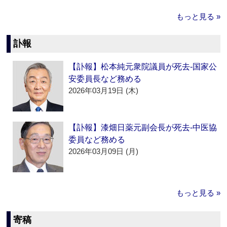
もっと見る »
訃報
【訃報】松本純元衆院議員が死去‐国家公
安委員長など務める
2026年03月19日 (木)
【訃報】漆畑日薬元副会長が死去‐中医協
委員など務める
2026年03月09日 (月)
もっと見る »
寄稿