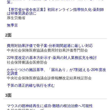
策」
【厚労省が省令改正案】初回オンライン指導恒久化‐薬剤師
は研修受講必須に
厚生労働省
無季言
2面
費用対効果評価で骨子案‐分析期間超過に厳しい対応
中央社会保険医療協議会費用対効果評価専門部会
22年度改定の基本方針示す‐薬局の対人業務拡充を検討
社会保障審議会医療部会
かかりつけの施設基準、「届出あり」が7割超える‐20年度改
定調査
中央社会保険医療協議会診療報酬改定結果検証部会
予算の適正的確な執行を求む
3面
マウスの聴神経再生に成功‐難聴の根治治療へ可能性