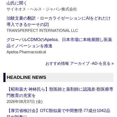
山氏に聞く
サイネオス・ヘルス・ジャパン株式会社
治験文書の翻訳・ローカライゼーションにAIをどれだけ
導入できるかーその[2]
TRANSPERFECT INTERNATIONAL LLC
グローバルCDMOのApeloa、日本市場に本格展開し医薬
品イノベーションを推進
Apeloa Pharmaceutical
おすすめ情報 アーカイブ ‐AD‐を見る »
HEADLINE NEWS
【昭和薬大 神林氏ら】獣医師と薬剤師に認識差‐獣医療専
門教育の充実を
2026年08月07日 (金)
【厚労省検討会】OTC類似薬で中間整理‐77成分1042品
目が対象に