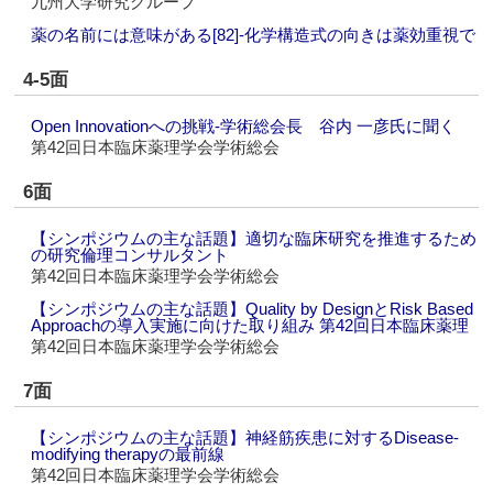
九州大学研究グループ
薬の名前には意味がある[82]‐化学構造式の向きは薬効重視で
4-5面
Open Innovationへの挑戦‐学術総会長 谷内 一彦氏に聞く
第42回日本臨床薬理学会学術総会
6面
【シンポジウムの主な話題】適切な臨床研究を推進するため
の研究倫理コンサルタント
第42回日本臨床薬理学会学術総会
【シンポジウムの主な話題】Quality by DesignとRisk Based
Approachの導入実施に向けた取り組み 第42回日本臨床薬理
第42回日本臨床薬理学会学術総会
7面
【シンポジウムの主な話題】神経筋疾患に対するDisease-
modifying therapyの最前線
第42回日本臨床薬理学会学術総会