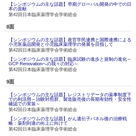
【シンポジウムの主な話題】早期グローバル開発の中での日
本の貢献
第42回日本臨床薬理学会学術総会
8面
【シンポジウムの主な話題】産官学民連携と国際連携による
小児医薬品開発と小児臨床薬理学の発展を目指して
第42回日本臨床薬理学会学術総会
【シンポジウムの主な話題】臨床試験の進歩と規制の進化～
GCP Renovationへの我々の対応～
第42回日本臨床薬理学会学術総会
9面
【シンポジウムの主な話題】レジストリデータの薬事制度下
での利活用～治験対照群、製造販売後の長期有効性・安全性
確認での実装～
第42回日本臨床薬理学会学術総会
【シンポジウムの主な話題】がん遺伝子パネル後の治療戦
略：薬剤到達の向上に向けて
第42回日本臨床薬理学会学術総会