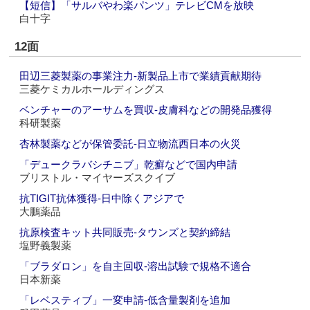
【短信】「サルバやわ楽パンツ」テレビCMを放映
白十字
12面
田辺三菱製薬の事業注力‐新製品上市で業績貢献期待
三菱ケミカルホールディングス
ベンチャーのアーサムを買収‐皮膚科などの開発品獲得
科研製薬
杏林製薬などが保管委託‐日立物流西日本の火災
「デュークラバシチニブ」乾癬などで国内申請
ブリストル・マイヤーズスクイブ
抗TIGIT抗体獲得‐日中除くアジアで
大鵬薬品
抗原検査キット共同販売‐タウンズと契約締結
塩野義製薬
「ブラダロン」を自主回収‐溶出試験で規格不適合
日本新薬
「レベスティブ」一変申請‐低含量製剤を追加