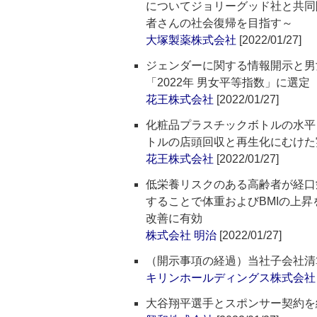
についてジョリーグッド社と共同
者さんの社会復帰を目指す～
大塚製薬株式会社
[2022/01/27]
ジェンダーに関する情報開示と男
「2022年 男女平等指数」に選定
花王株式会社
[2022/01/27]
化粧品プラスチックボトルの水平
トルの店頭回収と再生化にむけた
花王株式会社
[2022/01/27]
低栄養リスクのある高齢者が経口栄養補助食
することで体重およびBMIの上
改善に有効
株式会社 明治
[2022/01/27]
（開示事項の経過）当社子会社清
キリンホールディングス株式会社
大谷翔平選手とスポンサー契約を