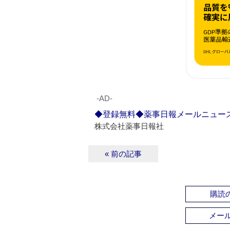
‐AD‐
◆登録無料◆薬事日報メールニュー
株式会社薬事日報社
« 前の記事
購読の
メー