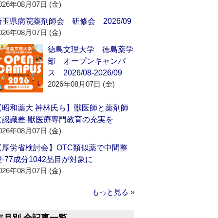
026年08月07日 (金)
埼玉県病院薬剤師会 研修会 2026/09
026年08月07日 (金)
徳島文理大学 徳島薬学
部 オープンキャンパ
ス 2026/08-2026/09
2026年08月07日 (金)
【昭和薬大 神林氏ら】獣医師と薬剤師
に認識差‐獣医療専門教育の充実を
026年08月07日 (金)
【厚労省検討会】OTC類似薬で中間整
理‐77成分1042品目が対象に
026年08月07日 (金)
もっと見る »