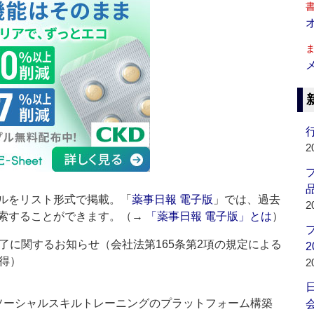
行
2
品
ルをリスト形式で掲載。「
薬事日報 電子版
」では、過去
2
索することができます。（→
「薬事日報 電子版」とは
）
了に関するお知らせ（会社法第165条第2項の規定による
2
得）
2
ソーシャルスキルトレーニングのプラットフォーム構築
会