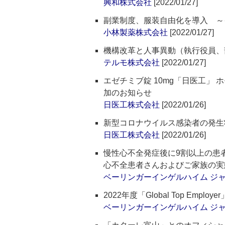
興和株式会社
[2022/01/27]
副業制度、服装自由化を導入 ～
小林製薬株式会社
[2022/01/27]
機構改革と人事異動（執行役員、
テルモ株式会社
[2022/01/27]
エゼチミブ錠 10mg「日医工」
加のお知らせ
日医工株式会社
[2022/01/26]
新型コロナウイルス感染者の発生
日医工株式会社
[2022/01/26]
慢性心不全発症後に9割以上の患
心不全患者さんおよびご家族の実
ベーリンガーインゲルハイム ジ
2022年度「Global Top Employ
ベーリンガーインゲルハイム ジ