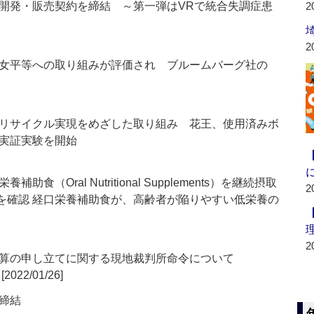
開発・販売契約を締結 ～第一弾はVRで統合失調症患
2
2
女平等への取り組みが評価され ブルームバーグ社の
リサイクル実現をめざした取り組み 花王、使用済みボ
実証実験を開始
（Oral Nutritional Supplements）を継続摂取
2
昇を確認 経口栄養補助食が、高齢者が陥りやすい低栄養の
2
算の申し立てに関する現地裁判所命令について
[2022/01/26]
締結