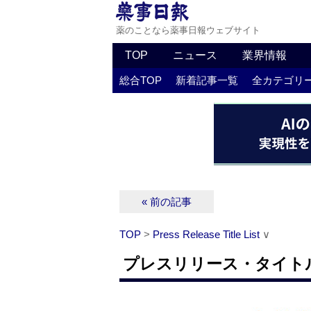
薬のことなら薬事日報ウェブサイト
TOP
ニュース
業界情報
総合TOP
新着記事一覧
全カテゴリ
« 前の記事
TOP
>
Press Release Title List
∨
プレスリリース・タイトルリス