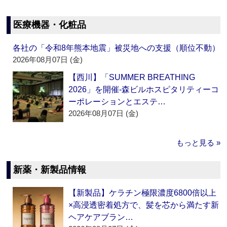
医療機器・化粧品
各社の「令和8年熊本地震」被災地への支援（順位不動）
2026年08月07日 (金)
【西川】「SUMMER BREATHING
2026」を開催‐森ビルホスピタリティーコ
ーポレーションとエステ…
2026年08月07日 (金)
もっと見る »
新薬・新製品情報
【新製品】ケラチン極限濃度6800倍以上
×高浸透密着処方で、髪を芯から満たす新
ヘアケアブラン…