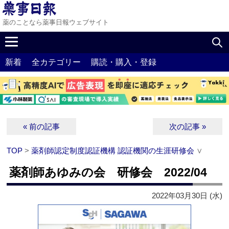
薬のことなら薬事日報ウェブサイト
新着
全カテゴリー
購読・購入・登録
« 前の記事
次の記事 »
TOP
>
薬剤師認定制度認証機構 認証機関の生涯研修会
∨
薬剤師あゆみの会 研修会 2022/04
2022年03月30日 (水)