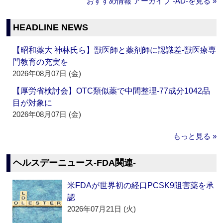
おすすめ情報 アーカイブ ‐AD‐を見る »
HEADLINE NEWS
【昭和薬大 神林氏ら】獣医師と薬剤師に認識差‐獣医療専
門教育の充実を
2026年08月07日 (金)
【厚労省検討会】OTC類似薬で中間整理‐77成分1042品
目が対象に
2026年08月07日 (金)
もっと見る »
ヘルスデーニュース‐FDA関連‐
米FDAが世界初の経口PCSK9阻害薬を承
認
2026年07月21日 (火)