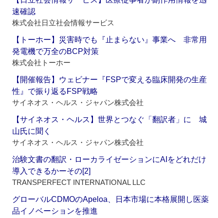
速確認
株式会社日立社会情報サービス
【トーホー】災害時でも『止まらない』事業へ 非常用
発電機で万全のBCP対策
株式会社トーホー
【開催報告】ウェビナー『FSPで変える臨床開発の生産
性』で振り返るFSP戦略
サイネオス・ヘルス・ジャパン株式会社
【サイネオス・ヘルス】世界とつなぐ「翻訳者」に 城
山氏に聞く
サイネオス・ヘルス・ジャパン株式会社
治験文書の翻訳・ローカライゼーションにAIをどれだけ
導入できるかーその[2]
TRANSPERFECT INTERNATIONAL LLC
グローバルCDMOのApeloa、日本市場に本格展開し医薬
品イノベーションを推進