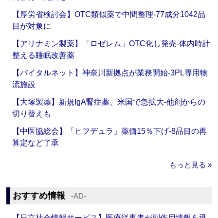
【厚労省検討会】OTC類似薬で中間整理‐77成分1042品
目が対象に
【アリナミン製薬】「ロゼレム」OTC化し発売‐体内時計
整える睡眠改善薬
【バイタルネット】神奈川新拠点が業務開始‐3PL専用物
流施設
【大塚製薬】新規IgA腎症薬、米国で急拡大‐他剤からの
切り替えも
【中医協総会】「ヒフデュラ」薬価15％下げ‐8品目の再
算定など了承
もっと見る »
おすすめ情報
‐AD‐
【日立社会情報サービス】医療従事者が副作用情報を迅