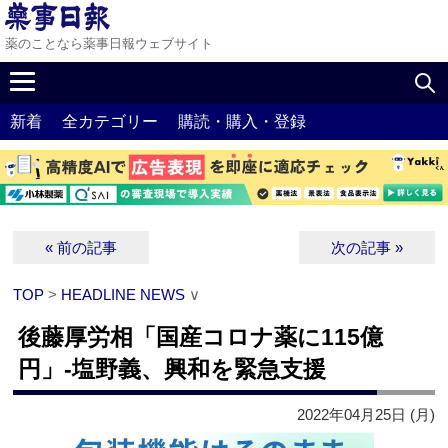
薬のことなら薬事日報ウェブサイト
新着
全カテゴリー
購読・購入・登録
« 前の記事
次の記事 »
TOP
>
HEADLINE NEWS
∨
後藤厚労相「国産コロナ薬に115億
円」‐塩野義、興和を緊急支援
2022年04月25日 (月)