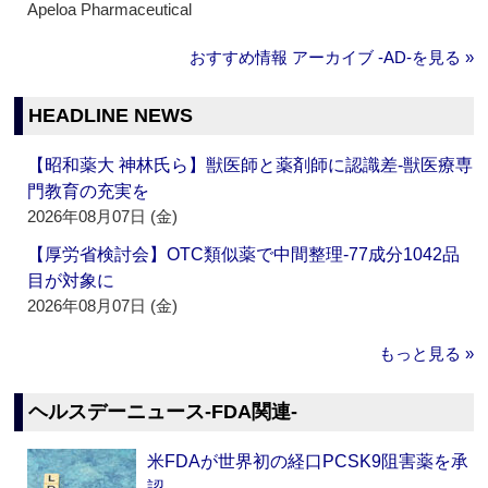
Apeloa Pharmaceutical
おすすめ情報 アーカイブ ‐AD‐を見る »
HEADLINE NEWS
【昭和薬大 神林氏ら】獣医師と薬剤師に認識差‐獣医療専
門教育の充実を
2026年08月07日 (金)
【厚労省検討会】OTC類似薬で中間整理‐77成分1042品
目が対象に
2026年08月07日 (金)
もっと見る »
ヘルスデーニュース‐FDA関連‐
米FDAが世界初の経口PCSK9阻害薬を承
認