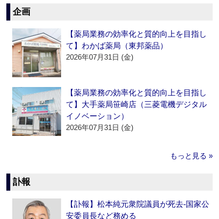
企画
【薬局業務の効率化と質的向上を目指し
て】わかば薬局（東邦薬品）
2026年07月31日 (金)
【薬局業務の効率化と質的向上を目指し
て】大手薬局笹崎店（三菱電機デジタル
イノベーション）
2026年07月31日 (金)
もっと見る »
訃報
【訃報】松本純元衆院議員が死去‐国家公
安委員長など務める