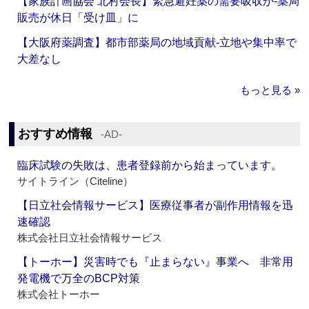
【家族計画協会 北村会長】緊急避妊薬の需要吸収か‐薬局
販売が休日「受け皿」に
【大阪府薬調査】都市部薬局の地域貢献‐立地や集中率で
大差なし
もっと見る »
おすすめ情報
‐AD‐
臨床試験の失敗は、患者登録前から始まっています。
サイトライン（Citeline）
【日立社会情報サービス】医療従事者が副作用情報を迅
速確認
株式会社日立社会情報サービス
【トーホー】災害時でも『止まらない』事業へ 非常用
発電機で万全のBCP対策
株式会社トーホー