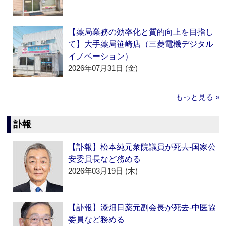
【薬局業務の効率化と質的向上を目指し
て】大手薬局笹崎店（三菱電機デジタル
イノベーション）
2026年07月31日 (金)
もっと見る »
訃報
【訃報】松本純元衆院議員が死去‐国家公
安委員長など務める
2026年03月19日 (木)
【訃報】漆畑日薬元副会長が死去‐中医協
委員など務める