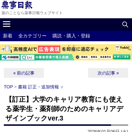
薬のことなら薬事日報ウェブサイト
新着
全カテゴリー
購読・購入・登録
« 前の記事
次の記事 »
TOP
>
書籍 訂正・追加情報
∨
【訂正】大学のキャリア教育にも使え
る薬学生・薬剤師のためのキャリアデ
ザインブックver.3
2026年01月06日 (火)