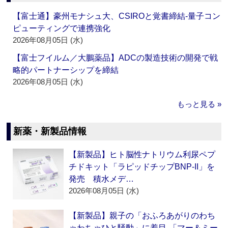
【富士通】豪州モナシュ大、CSIROと覚書締結‐量子コン
ピューティングで連携強化
2026年08月05日 (水)
【富士フイルム／大鵬薬品】ADCの製造技術の開発で戦
略的パートナーシップを締結
2026年08月05日 (水)
もっと見る »
新薬・新製品情報
【新製品】ヒト脳性ナトリウム利尿ペプ
チドキット「ラピッドチップBNP-II」を
発売 積水メデ…
2026年08月05日 (水)
【新製品】親子の「おふろあがりのわち
ゃわちゃひと騒動」に着目‐「マー＆ミー