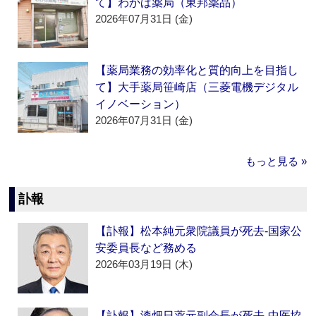
て】わかば薬局（東邦薬品）
2026年07月31日 (金)
【薬局業務の効率化と質的向上を目指し
て】大手薬局笹崎店（三菱電機デジタル
イノベーション）
2026年07月31日 (金)
もっと見る »
訃報
【訃報】松本純元衆院議員が死去‐国家公
安委員長など務める
2026年03月19日 (木)
【訃報】漆畑日薬元副会長が死去‐中医協