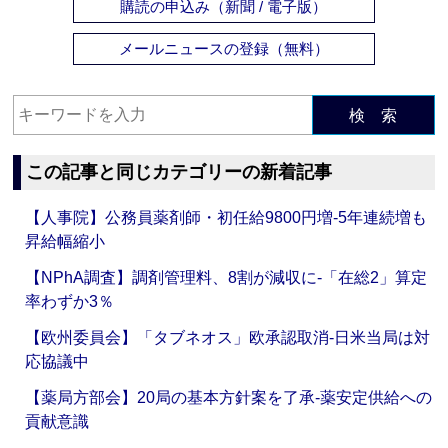
購読の申込み（新聞 / 電子版）
メールニュースの登録（無料）
検 索
この記事と同じカテゴリーの新着記事
【人事院】公務員薬剤師・初任給9800円増‐5年連続増も
昇給幅縮小
【NPhA調査】調剤管理料、8割が減収に‐「在総2」算定
率わずか3％
【欧州委員会】「タブネオス」欧承認取消‐日米当局は対
応協議中
【薬局方部会】20局の基本方針案を了承‐薬安定供給への
貢献意識