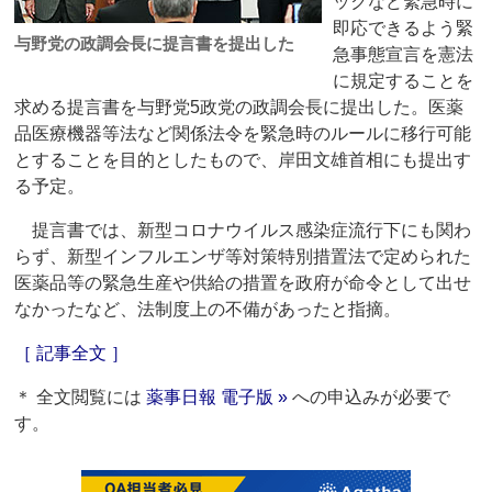
ックなど緊急時に
即応できるよう緊
与野党の政調会長に提言書を提出した
急事態宣言を憲法
に規定することを
求める提言書を与野党5政党の政調会長に提出した。医薬
品医療機器等法など関係法令を緊急時のルールに移行可能
とすることを目的としたもので、岸田文雄首相にも提出す
る予定。
提言書では、新型コロナウイルス感染症流行下にも関わ
らず、新型インフルエンザ等対策特別措置法で定められた
医薬品等の緊急生産や供給の措置を政府が命令として出せ
なかったなど、法制度上の不備があったと指摘。
［ 記事全文 ］
＊ 全文閲覧には
薬事日報 電子版 »
への申込みが必要で
す。