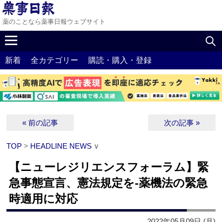
薬のことなら薬事日報ウェブサイト
新着
全カテゴリー
購読・購入・登録
« 前の記事
次の記事 »
TOP
>
HEADLINE NEWS
∨
【ニューレジリエンスフォーラム】緊
急事態宣言、憲法規定を‐薬機法の緊急
時適用に対応
2022年05月09日 (月)