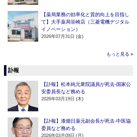
【薬局業務の効率化と質的向上を目指し
て】大手薬局笹崎店（三菱電機デジタル
イノベーション）
2026年07月31日 (金)
もっと見る »
訃報
【訃報】松本純元衆院議員が死去‐国家公
安委員長など務める
2026年03月19日 (木)
【訃報】漆畑日薬元副会長が死去‐中医協
委員など務める
2026年03月09日 (月)