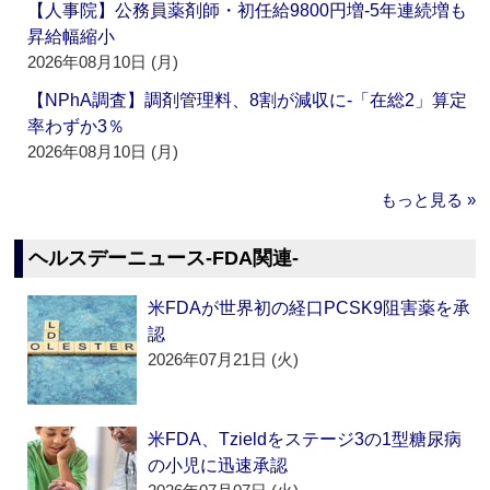
【人事院】公務員薬剤師・初任給9800円増‐5年連続増も
昇給幅縮小
2026年08月10日 (月)
【NPhA調査】調剤管理料、8割が減収に‐「在総2」算定
率わずか3％
2026年08月10日 (月)
もっと見る »
ヘルスデーニュース‐FDA関連‐
米FDAが世界初の経口PCSK9阻害薬を承
認
2026年07月21日 (火)
米FDA、Tzieldをステージ3の1型糖尿病
の小児に迅速承認