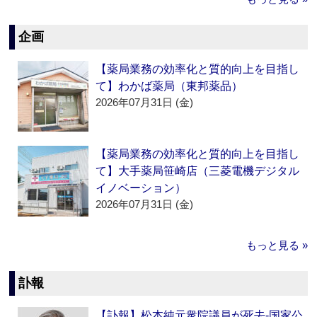
企画
【薬局業務の効率化と質的向上を目指し
て】わかば薬局（東邦薬品）
2026年07月31日 (金)
【薬局業務の効率化と質的向上を目指し
て】大手薬局笹崎店（三菱電機デジタル
イノベーション）
2026年07月31日 (金)
もっと見る »
訃報
【訃報】松本純元衆院議員が死去‐国家公