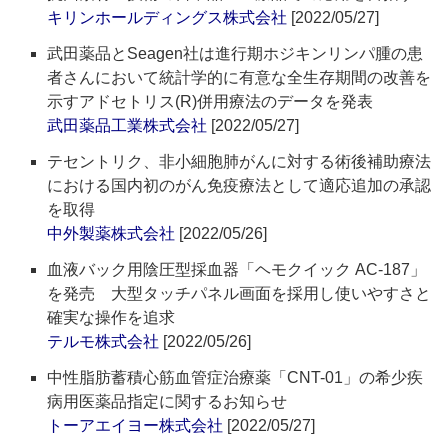
キリンホールディングス株式会社
[2022/05/27]
武田薬品とSeagen社は進行期ホジキンリンパ腫の患
者さんにおいて統計学的に有意な全生存期間の改善を
示すアドセトリス(R)併用療法のデータを発表
武田薬品工業株式会社
[2022/05/27]
テセントリク、非小細胞肺がんに対する術後補助療法
における国内初のがん免疫療法として適応追加の承認
を取得
中外製薬株式会社
[2022/05/26]
血液バック用陰圧型採血器「ヘモクイック AC-187」
を発売 大型タッチパネル画面を採用し使いやすさと
確実な操作を追求
テルモ株式会社
[2022/05/26]
中性脂肪蓄積心筋血管症治療薬「CNT-01」の希少疾
病用医薬品指定に関するお知らせ
トーアエイヨー株式会社
[2022/05/27]