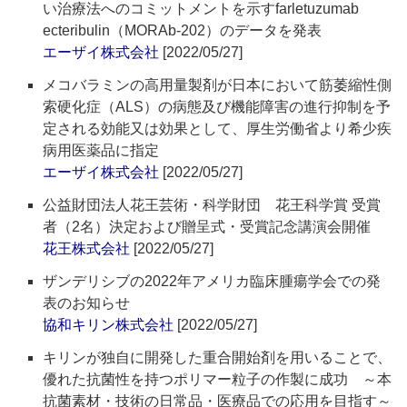
い治療法へのコミットメントを示すfarletuzumab
ecteribulin（MORAb-202）のデータを発表
エーザイ株式会社
[2022/05/27]
メコバラミンの高用量製剤が日本において筋萎縮性側
索硬化症（ALS）の病態及び機能障害の進行抑制を予
定される効能又は効果として、厚生労働省より希少疾
病用医薬品に指定
エーザイ株式会社
[2022/05/27]
公益財団法人花王芸術・科学財団 花王科学賞 受賞
者（2名）決定および贈呈式・受賞記念講演会開催
花王株式会社
[2022/05/27]
ザンデリシブの2022年アメリカ臨床腫瘍学会での発
表のお知らせ
協和キリン株式会社
[2022/05/27]
キリンが独自に開発した重合開始剤を用いることで、
優れた抗菌性を持つポリマー粒子の作製に成功 ～本
抗菌素材・技術の日常品・医療品での応用を目指す～