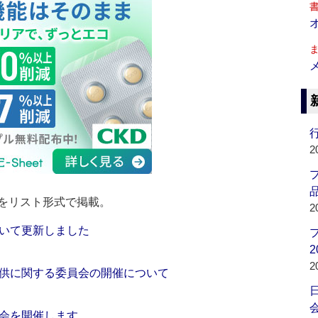
行
2
品
をリスト形式で掲載。
2
いて更新しました
2
2
供に関する委員会の開催について
会
会を開催します