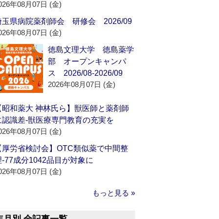
026年08月07日 (金)
埼玉県病院薬剤師会 研修会 2026/09
026年08月07日 (金)
徳島文理大学 徳島薬学
部 オープンキャンパ
ス 2026/08-2026/09
2026年08月07日 (金)
【昭和薬大 神林氏ら】獣医師と薬剤師
に認識差‐獣医療専門教育の充実を
026年08月07日 (金)
【厚労省検討会】OTC類似薬で中間整
理‐77成分1042品目が対象に
026年08月07日 (金)
もっと見る »