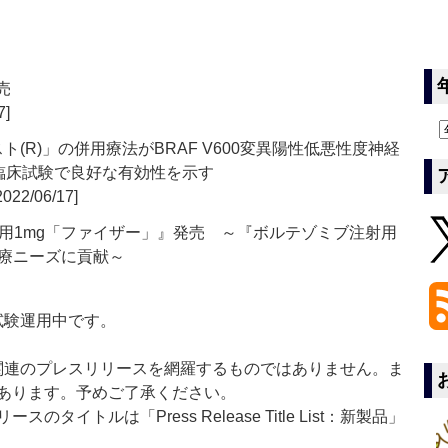
売
7]
ト(R)」の併用療法がBRAF V600変異陽性低悪性度神経
I相臨床試験で良好な有効性を示す
2022/06/17]
用1mg「ファイザー」』発売 ～『ボルテゾミブ注射用
医療ニーズに貢献～
」は現在試験運用中です。
List」は医薬関連のプレスリリースを網羅するものではありません。ま
あります。予めご了承ください。
イトルは「Press Release Title List：新製品」