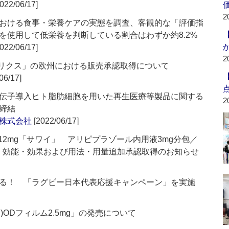
022/06/17]
2
おける食事・栄養ケアの実態を調査、客観的な「評価指
を使用して低栄養を判断している割合はわずか約8.2%
022/06/17]
2
ゴリクス」の欧州における販売承認取得について
06/17]
伝子導入ヒト脂肪細胞を用いた再生医療等製品に関する
2
締結
株式会社
[2022/06/17]
／12mg「サワイ」 アリピプラゾール内用液3mg分包／
」 効能・効果および用法・用量追加承認取得のお知らせ
る！ 「ラグビー日本代表応援キャンペーン」を実施
)ODフィルム2.5mg」の発売について