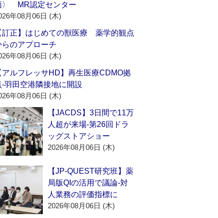
価〉 MR認定センター
026年08月06日 (木)
【訂正】はじめての獣医療 薬学的観点
からのアプローチ
026年08月06日 (木)
【アルフレッサHD】再生医療CDMO拠
点‐羽田空港隣接地に開設
026年08月06日 (木)
【JACDS】3日間で11万
人超が来場‐第26回ドラ
ッグストアショー
2026年08月06日 (木)
【JP-QUEST研究班】薬
局版QIの活用で議論‐対
人業務の評価指標に
2026年08月06日 (木)