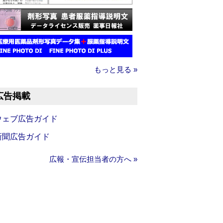
もっと見る »
広告掲載
ウェブ広告ガイド
新聞広告ガイド
広報・宣伝担当者の方へ »