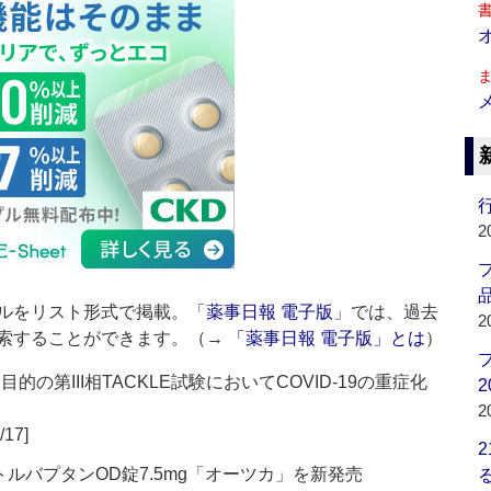
行
2
品
ルをリスト形式で掲載。「
薬事日報 電子版
」では、過去
2
索することができます。（→
「薬事日報 電子版」とは
）
目的の第III相TACKLE試験においてCOVID-19の重症化
2
2
/17]
トルバプタンOD錠7.5mg「オーツカ」を新発売