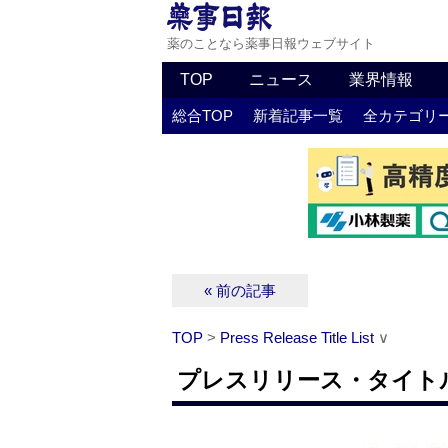
薬のことなら薬事日報ウェブサイト
TOP
ニュース
業界情報
総合TOP
新着記事一覧
全カテゴリ
« 前の記事
TOP
>
Press Release Title List
∨
プレスリリース・タイトルリス