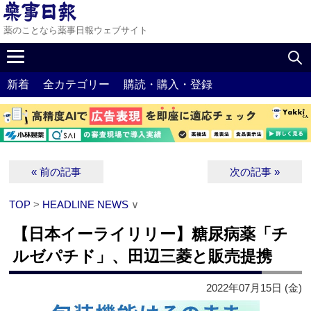
薬のことなら薬事日報ウェブサイト
新着
全カテゴリー
購読・購入・登録
« 前の記事
次の記事 »
TOP
>
HEADLINE NEWS
∨
【日本イーライリリー】糖尿病薬「チ
ルゼパチド」、田辺三菱と販売提携
2022年07月15日 (金)