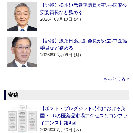
【訃報】松本純元衆院議員が死去‐国家公
安委員長など務める
2026年03月19日 (木)
【訃報】漆畑日薬元副会長が死去‐中医協
委員など務める
2026年03月09日 (月)
もっと見る »
寄稿
【ポスト・ブレグジット時代における英
国・EUの医薬品市場アクセスとコンプラ
イアンス】第4回…
2026年07月23日 (木)