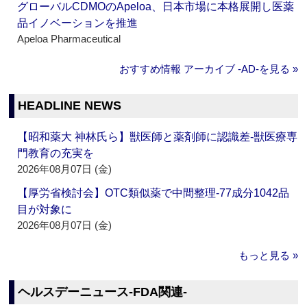
グローバルCDMOのApeloa、日本市場に本格展開し医薬
品イノベーションを推進
Apeloa Pharmaceutical
おすすめ情報 アーカイブ ‐AD‐を見る »
HEADLINE NEWS
【昭和薬大 神林氏ら】獣医師と薬剤師に認識差‐獣医療専
門教育の充実を
2026年08月07日 (金)
【厚労省検討会】OTC類似薬で中間整理‐77成分1042品
目が対象に
2026年08月07日 (金)
もっと見る »
ヘルスデーニュース‐FDA関連‐