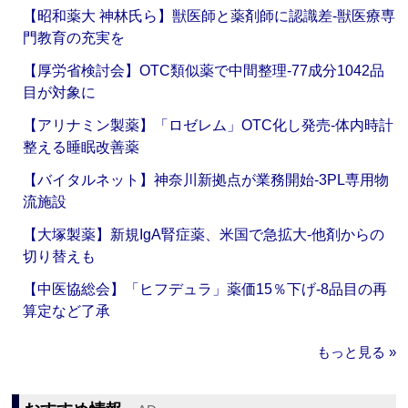
【昭和薬大 神林氏ら】獣医師と薬剤師に認識差‐獣医療専
門教育の充実を
【厚労省検討会】OTC類似薬で中間整理‐77成分1042品
目が対象に
【アリナミン製薬】「ロゼレム」OTC化し発売‐体内時計
整える睡眠改善薬
【バイタルネット】神奈川新拠点が業務開始‐3PL専用物
流施設
【大塚製薬】新規IgA腎症薬、米国で急拡大‐他剤からの
切り替えも
【中医協総会】「ヒフデュラ」薬価15％下げ‐8品目の再
算定など了承
もっと見る »