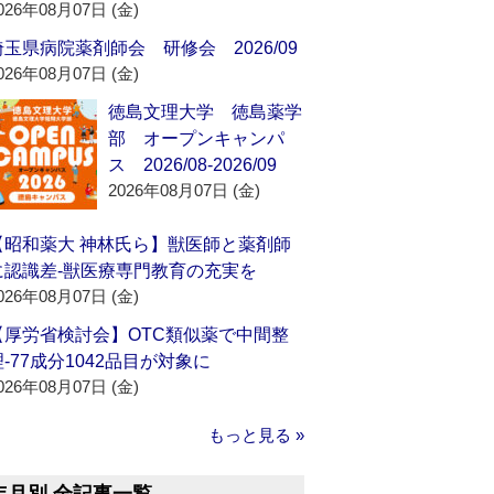
026年08月07日 (金)
埼玉県病院薬剤師会 研修会 2026/09
026年08月07日 (金)
徳島文理大学 徳島薬学
部 オープンキャンパ
ス 2026/08-2026/09
2026年08月07日 (金)
【昭和薬大 神林氏ら】獣医師と薬剤師
に認識差‐獣医療専門教育の充実を
026年08月07日 (金)
【厚労省検討会】OTC類似薬で中間整
理‐77成分1042品目が対象に
026年08月07日 (金)
もっと見る »