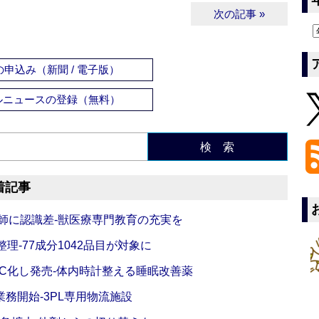
次の記事 »
申込み（新聞 / 電子版）
ルニュースの登録（無料）
検 索
着記事
師に認識差‐獣医療専門教育の充実を
理‐77成分1042品目が対象に
C化し発売‐体内時計整える睡眠改善薬
務開始‐3PL専用物流施設