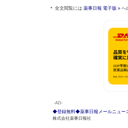
＊ 全文閲覧には
薬事日報 電子版 »
へ
‐AD‐
◆登録無料◆薬事日報メールニュー
株式会社薬事日報社