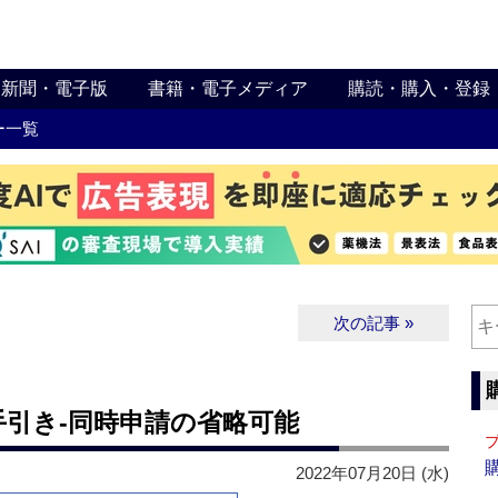
新聞・電子版
書籍・電子メディア
購読・購入・登録
ー一覧
次の記事 »
手引き‐同時申請の省略可能
2022年07月20日 (水)