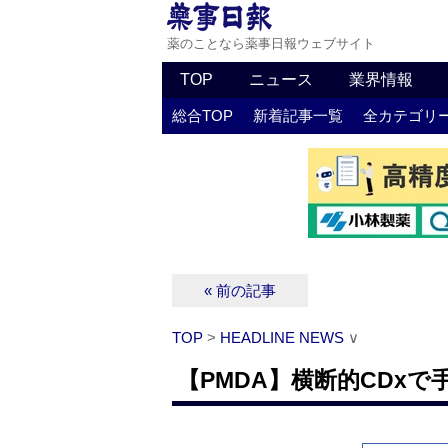
薬のことなら薬事日報ウェブサイト
TOP
ニュース
業界情報
総合TOP
新着記事一覧
全カテゴリ
« 前の記事
TOP
>
HEADLINE NEWS
∨
【PMDA】横断的CDxで