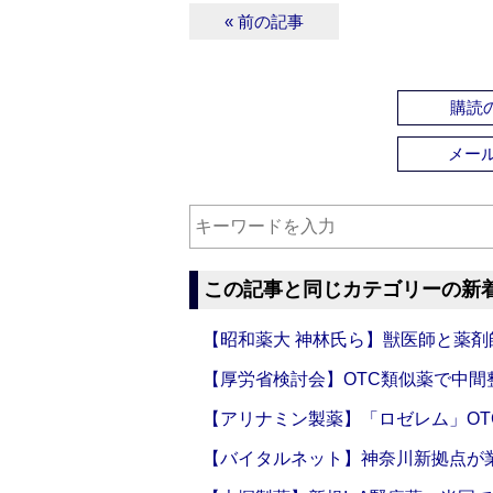
« 前の記事
購読の
メー
この記事と同じカテゴリーの新
【昭和薬大 神林氏ら】獣医師と薬剤
【厚労省検討会】OTC類似薬で中間整
【アリナミン製薬】「ロゼレム」OT
【バイタルネット】神奈川新拠点が業