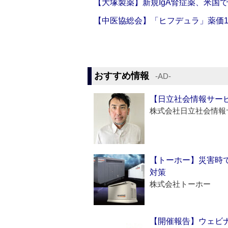
【大塚製薬】新規IgA腎症薬、米国
【中医協総会】「ヒフデュラ」薬価1
おすすめ情報
‐AD‐
【日立社会情報サー
株式会社日立社会情報
【トーホー】災害時
対策
株式会社トーホー
【開催報告】ウェビナ