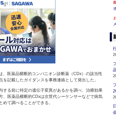
行
2
品
は、医薬品横断的コンパニオン診断薬（CDx）の該当性
2
点を記載したガイダンスを事務連絡として発出した。
与する前に特定の遺伝子変異があるかを調べ、治療効果
2
方、医薬品横断的CDxは次世代シーケンサーなどで病気
2
とめて調べることができる。
会