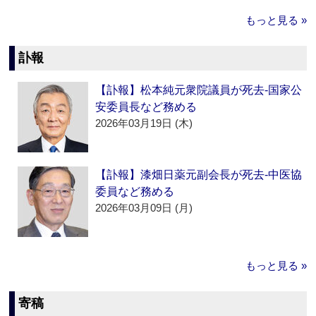
もっと見る »
訃報
【訃報】松本純元衆院議員が死去‐国家公
安委員長など務める
2026年03月19日 (木)
【訃報】漆畑日薬元副会長が死去‐中医協
委員など務める
2026年03月09日 (月)
もっと見る »
寄稿