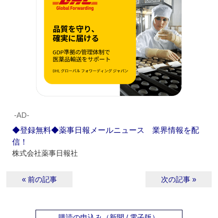
‐AD‐
◆登録無料◆薬事日報メールニュース 業界情報を配
信！
株式会社薬事日報社
« 前の記事
次の記事 »
購読の申込み（新聞 / 電子版）