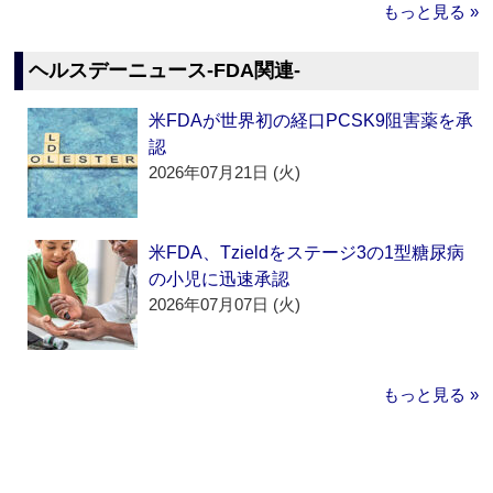
もっと見る »
ヘルスデーニュース‐FDA関連‐
米FDAが世界初の経口PCSK9阻害薬を承
認
2026年07月21日 (火)
米FDA、Tzieldをステージ3の1型糖尿病
の小児に迅速承認
2026年07月07日 (火)
もっと見る »