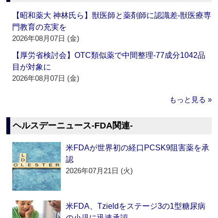
【昭和薬大 神林氏ら】獣医師と薬剤師に認識差‐獣医療専
門教育の充実を
2026年08月07日 (金)
【厚労省検討会】OTC類似薬で中間整理‐77成分1042品
目が対象に
2026年08月07日 (金)
もっと見る »
ヘルスデーニュース‐FDA関連‐
米FDAが世界初の経口PCSK9阻害薬を承
認
2026年07月21日 (火)
米FDA、Tzieldをステージ3の1型糖尿病
の小児に迅速承認