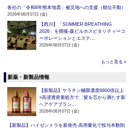
各社の「令和8年熊本地震」被災地への支援（順位不動）
2026年08月07日 (金)
【西川】「SUMMER BREATHING
2026」を開催‐森ビルホスピタリティーコ
ーポレーションとエステ…
2026年08月07日 (金)
もっと見る »
新薬・新製品情報
【新製品】ケラチン極限濃度6800倍以上
×高浸透密着処方で、髪を芯から満たす新
ヘアケアブラン…
2026年08月07日 (金)
【新製品】ハイゼントラを新発売‐高用量化で投与本数削