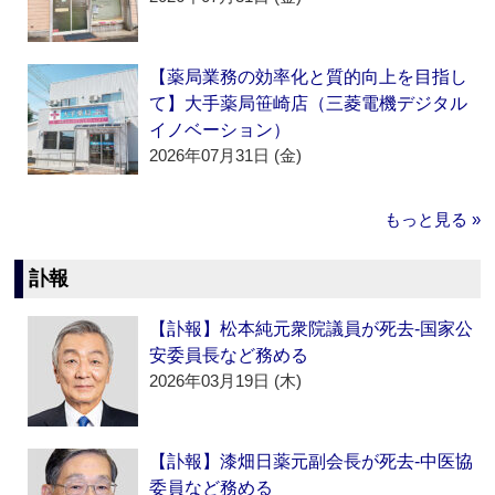
【薬局業務の効率化と質的向上を目指し
て】大手薬局笹崎店（三菱電機デジタル
イノベーション）
2026年07月31日 (金)
もっと見る »
訃報
【訃報】松本純元衆院議員が死去‐国家公
安委員長など務める
2026年03月19日 (木)
【訃報】漆畑日薬元副会長が死去‐中医協
委員など務める