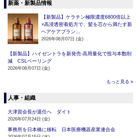
新薬・新製品情報
【新製品】ケラチン極限濃度6800倍以上
×高浸透密着処方で、髪を芯から満たす新
ヘアケアブラン…
2026年08月07日 (金)
【新製品】ハイゼントラを新発売‐高用量化で投与本数削
減 CSLベーリング
2026年08月07日 (金)
もっと見る »
人事・組織
大津賀会長が退任へ ダイト
2026年07月24日 (金)
事務所を日本橋に移転 日本医療機器産業連合会
2026年07月15日 (水)