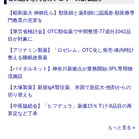
【昭和薬大 神林氏ら】獣医師と薬剤師に認識差‐獣医療専
門教育の充実を
【厚労省検討会】OTC類似薬で中間整理‐77成分1042品
目が対象に
【アリナミン製薬】「ロゼレム」OTC化し発売‐体内時計
整える睡眠改善薬
【バイタルネット】神奈川新拠点が業務開始‐3PL専用物
流施設
【大塚製薬】新規IgA腎症薬、米国で急拡大‐他剤からの
切り替えも
【中医協総会】「ヒフデュラ」薬価15％下げ‐8品目の再
算定など了承
もっと見る »