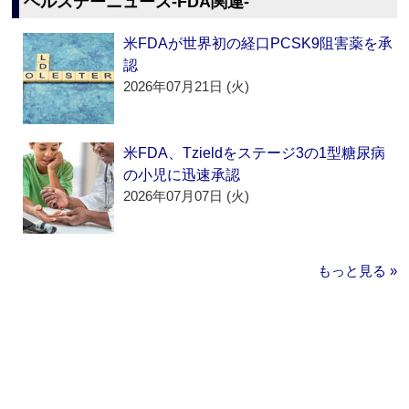
ヘルスデーニュース‐FDA関連‐
米FDAが世界初の経口PCSK9阻害薬を承
認
2026年07月21日 (火)
米FDA、Tzieldをステージ3の1型糖尿病
の小児に迅速承認
2026年07月07日 (火)
もっと見る »