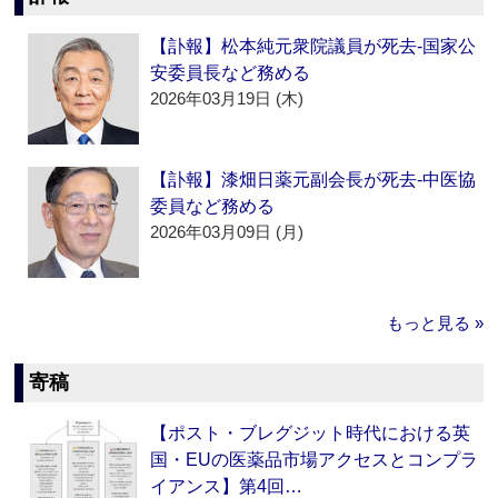
【訃報】松本純元衆院議員が死去‐国家公
安委員長など務める
2026年03月19日 (木)
【訃報】漆畑日薬元副会長が死去‐中医協
委員など務める
2026年03月09日 (月)
もっと見る »
寄稿
【ポスト・ブレグジット時代における英
国・EUの医薬品市場アクセスとコンプラ
イアンス】第4回…