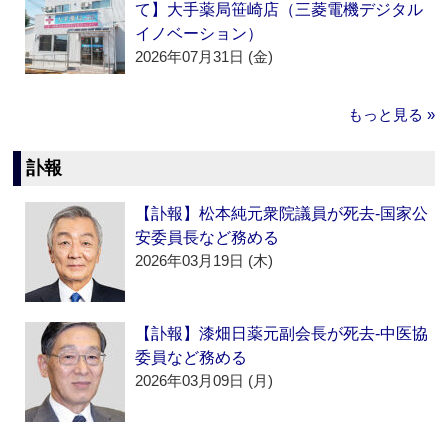
て】大手薬局笹崎店（三菱電機デジタル
イノベーション）
2026年07月31日 (金)
もっと見る »
訃報
【訃報】松本純元衆院議員が死去‐国家公
安委員長など務める
2026年03月19日 (木)
【訃報】漆畑日薬元副会長が死去‐中医協
委員など務める
2026年03月09日 (月)