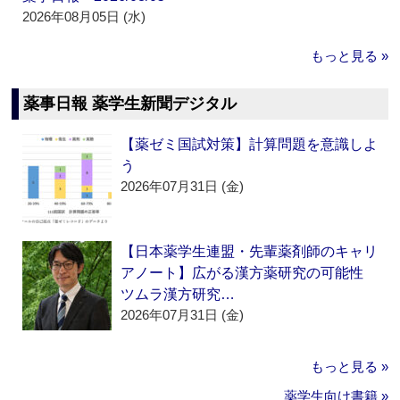
2026年08月05日 (水)
もっと見る »
薬事日報 薬学生新聞デジタル
【薬ゼミ国試対策】計算問題を意識しよ
う
2026年07月31日 (金)
【日本薬学生連盟・先輩薬剤師のキャリ
アノート】広がる漢方薬研究の可能性
ツムラ漢方研究…
2026年07月31日 (金)
もっと見る »
薬学生向け書籍 »