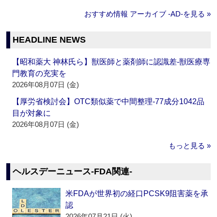
おすすめ情報 アーカイブ ‐AD‐を見る »
HEADLINE NEWS
【昭和薬大 神林氏ら】獣医師と薬剤師に認識差‐獣医療専
門教育の充実を
2026年08月07日 (金)
【厚労省検討会】OTC類似薬で中間整理‐77成分1042品
目が対象に
2026年08月07日 (金)
もっと見る »
ヘルスデーニュース‐FDA関連‐
米FDAが世界初の経口PCSK9阻害薬を承
認
2026年07月21日 (火)