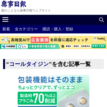
薬のことなら薬事日報ウェブサイト
新着
全カテゴリー
購読・購入・登録
“
コールタイジン
”を含む記事一覧