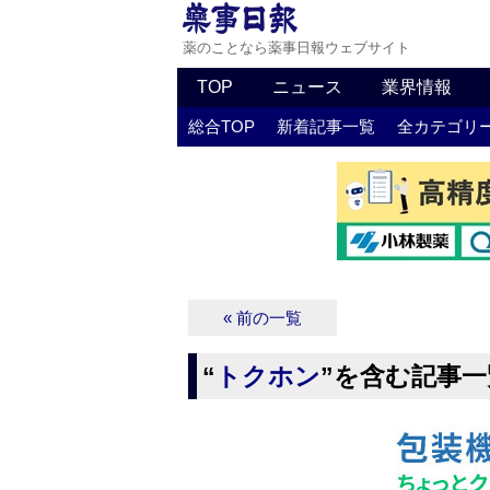
薬のことなら薬事日報ウェブサイト
TOP
ニュース
業界情報
総合TOP
新着記事一覧
全カテゴリ
« 前の一覧
“
トクホン
”を含む記事一