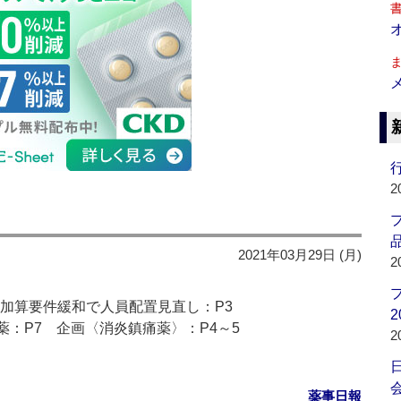
行
2
品
2021年03月29日 (月)
2
棟加算要件緩和で人員配置見直し：P3
2
薬：P7 企画〈消炎鎮痛薬〉：P4～5
2
会
薬事日報