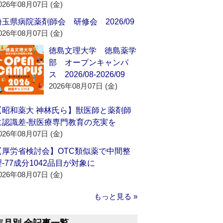
026年08月07日 (金)
埼玉県病院薬剤師会 研修会 2026/09
026年08月07日 (金)
徳島文理大学 徳島薬学
部 オープンキャンパ
ス 2026/08-2026/09
2026年08月07日 (金)
【昭和薬大 神林氏ら】獣医師と薬剤師
に認識差‐獣医療専門教育の充実を
026年08月07日 (金)
【厚労省検討会】OTC類似薬で中間整
理‐77成分1042品目が対象に
026年08月07日 (金)
もっと見る »