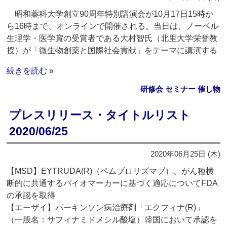
昭和薬科大学創立90周年特別講演会が10月17日15時か
ら16時まで、オンラインで開催される。当日は、ノーベル
生理学・医学賞の受賞者である大村智氏（北里大学栄誉教
授）が「微生物創薬と国際社会貢献」をテーマに講演する
続きを読む »
研修会 セミナー 催し物
プレスリリース・タイトルリスト
2020/06/25
2020年06月25日 (木)
【MSD】EYTRUDA(R)（ペムブロリズマブ）、がん種横
断的に共通するバイオマーカーに基づく適応についてFDA
の承認を取得
【エーザイ】パーキンソン病治療剤「エクフィナ(R)」
（一般名：サフィナミドメシル酸塩）韓国において承認を