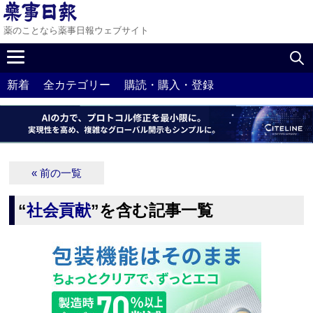
薬のことなら薬事日報ウェブサイト
新着
全カテゴリー
購読・購入・登録
« 前の一覧
“
社会貢献
”を含む記事一覧