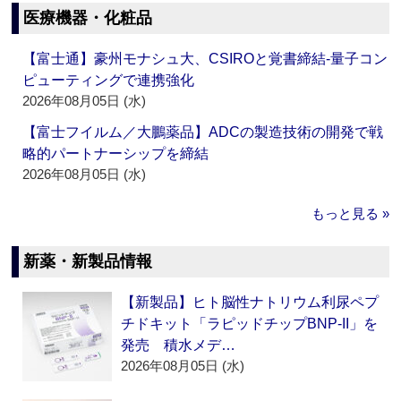
医療機器・化粧品
【富士通】豪州モナシュ大、CSIROと覚書締結‐量子コン
ピューティングで連携強化
2026年08月05日 (水)
【富士フイルム／大鵬薬品】ADCの製造技術の開発で戦
略的パートナーシップを締結
2026年08月05日 (水)
もっと見る »
新薬・新製品情報
【新製品】ヒト脳性ナトリウム利尿ペプ
チドキット「ラピッドチップBNP-II」を
発売 積水メデ…
2026年08月05日 (水)