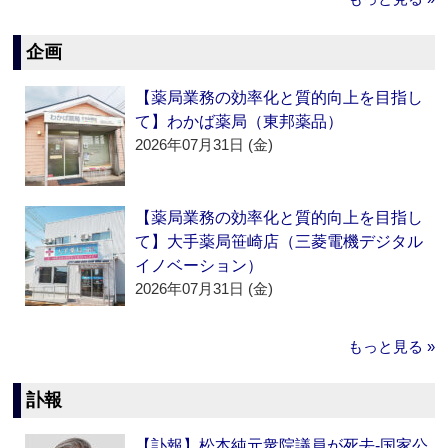
企画
【薬局業務の効率化と質的向上を目指し
て】わかば薬局（東邦薬品）
2026年07月31日 (金)
【薬局業務の効率化と質的向上を目指し
て】大手薬局笹崎店（三菱電機デジタル
イノベーション）
2026年07月31日 (金)
もっと見る »
訃報
【訃報】松本純元衆院議員が死去‐国家公