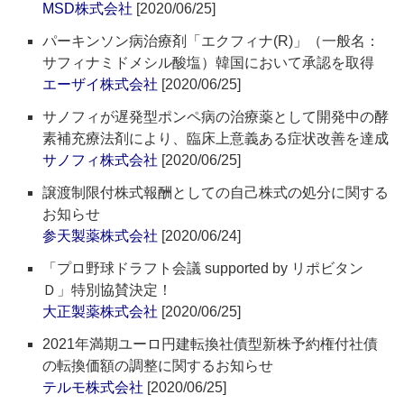
MSD株式会社
[2020/06/25]
パーキンソン病治療剤「エクフィナ(R)」（一般名：
サフィナミドメシル酸塩）韓国において承認を取得
エーザイ株式会社
[2020/06/25]
サノフィが遅発型ポンペ病の治療薬として開発中の酵
素補充療法剤により、臨床上意義ある症状改善を達成
サノフィ株式会社
[2020/06/25]
譲渡制限付株式報酬としての自己株式の処分に関する
お知らせ
参天製薬株式会社
[2020/06/24]
「プロ野球ドラフト会議 supported by リポビタン
Ｄ」特別協賛決定！
大正製薬株式会社
[2020/06/25]
2021年満期ユーロ円建転換社債型新株予約権付社債
の転換価額の調整に関するお知らせ
テルモ株式会社
[2020/06/25]