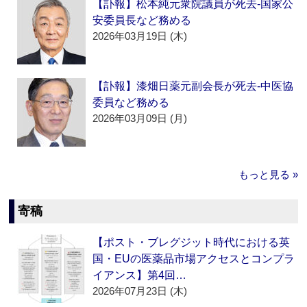
【訃報】松本純元衆院議員が死去‐国家公
安委員長など務める
2026年03月19日 (木)
【訃報】漆畑日薬元副会長が死去‐中医協
委員など務める
2026年03月09日 (月)
もっと見る »
寄稿
【ポスト・ブレグジット時代における英
国・EUの医薬品市場アクセスとコンプラ
イアンス】第4回…
2026年07月23日 (木)