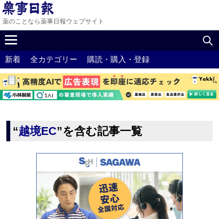
薬のことなら薬事日報ウェブサイト
新着
全カテゴリー
購読・購入・登録
“
越境EC
”を含む記事一覧