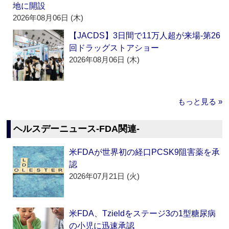
地に開設
2026年08月06日 (木)
【JACDS】3日間で11万人超が来場‐第26
回ドラッグストアショー
2026年08月06日 (木)
もっと見る »
ヘルスデーニュース‐FDA関連‐
米FDAが世界初の経口PCSK9阻害薬を承
認
2026年07月21日 (火)
米FDA、Tzieldをステージ3の1型糖尿病
の小児に迅速承認