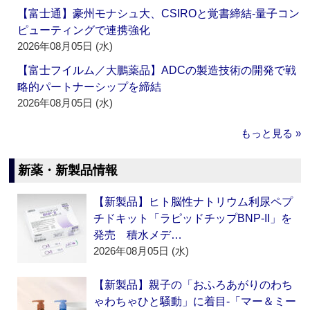
【富士通】豪州モナシュ大、CSIROと覚書締結‐量子コン
ピューティングで連携強化
2026年08月05日 (水)
【富士フイルム／大鵬薬品】ADCの製造技術の開発で戦
略的パートナーシップを締結
2026年08月05日 (水)
もっと見る »
新薬・新製品情報
【新製品】ヒト脳性ナトリウム利尿ペプ
チドキット「ラピッドチップBNP-II」を
発売 積水メデ…
2026年08月05日 (水)
【新製品】親子の「おふろあがりのわち
ゃわちゃひと騒動」に着目‐「マー＆ミー