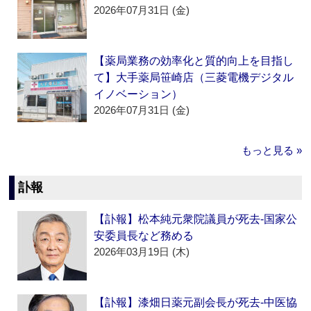
2026年07月31日 (金)
【薬局業務の効率化と質的向上を目指し
て】大手薬局笹崎店（三菱電機デジタル
イノベーション）
2026年07月31日 (金)
もっと見る »
訃報
【訃報】松本純元衆院議員が死去‐国家公
安委員長など務める
2026年03月19日 (木)
【訃報】漆畑日薬元副会長が死去‐中医協