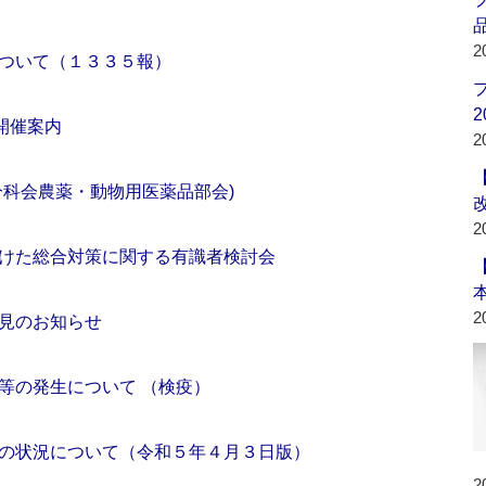
品
2
ついて（１３３５報）
2
開催案内
2
分科会農薬・動物用医薬品部会)
2
けた総合対策に関する有識者検討会
2
見のお知らせ
等の発生について （検疫）
の状況について（令和５年４月３日版）
2