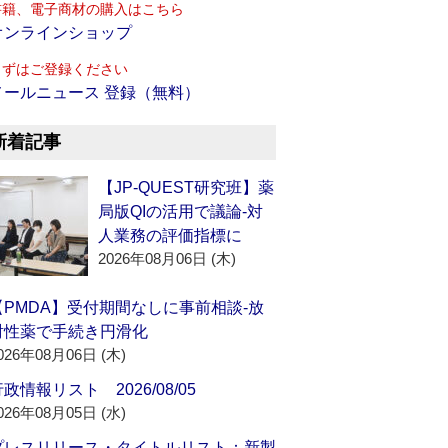
書籍、電子商材の購入はこちら
オンラインショップ
まずはご登録ください
メールニュース 登録（無料）
新着記事
【JP-QUEST研究班】薬
局版QIの活用で議論‐対
人業務の評価指標に
2026年08月06日 (木)
【PMDA】受付期間なしに事前相談‐放
射性薬で手続き円滑化
026年08月06日 (木)
政情報リスト 2026/08/05
026年08月05日 (水)
プレスリリース・タイトルリスト：新製