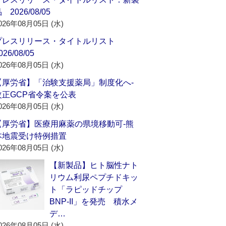
 2026/08/05
026年08月05日 (水)
プレスリリース・タイトルリスト
026/08/05
026年08月05日 (水)
【厚労省】「治験支援薬局」制度化へ‐
改正GCP省令案を公表
026年08月05日 (水)
【厚労省】医療用麻薬の県境移動可‐熊
本地震受け特例措置
026年08月05日 (水)
【新製品】ヒト脳性ナト
リウム利尿ペプチドキッ
ト「ラピッドチップ
BNP-II」を発売 積水メ
デ…
026年08月05日 (水)