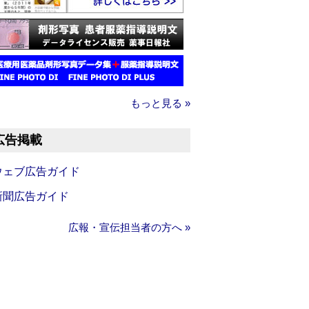
もっと見る »
広告掲載
ウェブ広告ガイド
新聞広告ガイド
広報・宣伝担当者の方へ »