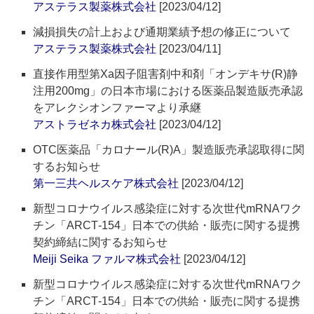
アステラス製薬株式会社
[2023/04/12]
減損損失の計上および通期業績予想の修正について
アステラス製薬株式会社
[2023/04/11]
直接作用型第Xa因子阻害剤中和剤「オンデキサ(R)静
注用200mg」の日本市場における医薬品製造販売承認
をアレクシオンファーマより承継
アストラゼネカ株式会社
[2023/04/12]
OTC医薬品「カロナール(R)A」製造販売承認取得に関
するお知らせ
第一三共ヘルスケア株式会社
[2023/04/12]
新型コロナウイルス感染症に対する次世代mRNAワク
チン「ARCT‐154」日本での供給・販売に関する提携
契約締結に関するお知らせ
Meiji Seika ファルマ株式会社
[2023/04/12]
新型コロナウイルス感染症に対する次世代mRNAワク
チン「ARCT‐154」日本での供給・販売に関する提携