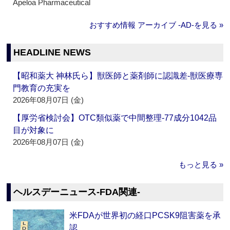
Apeloa Pharmaceutical
おすすめ情報 アーカイブ ‐AD‐を見る »
HEADLINE NEWS
【昭和薬大 神林氏ら】獣医師と薬剤師に認識差‐獣医療専
門教育の充実を
2026年08月07日 (金)
【厚労省検討会】OTC類似薬で中間整理‐77成分1042品
目が対象に
2026年08月07日 (金)
もっと見る »
ヘルスデーニュース‐FDA関連‐
米FDAが世界初の経口PCSK9阻害薬を承
認