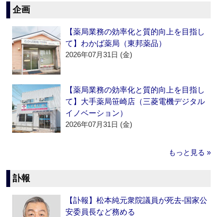
企画
【薬局業務の効率化と質的向上を目指し
て】わかば薬局（東邦薬品）
2026年07月31日 (金)
【薬局業務の効率化と質的向上を目指し
て】大手薬局笹崎店（三菱電機デジタル
イノベーション）
2026年07月31日 (金)
もっと見る »
訃報
【訃報】松本純元衆院議員が死去‐国家公
安委員長など務める