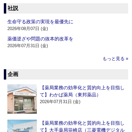
社説
生命守る政策の実現を最優先に
2026年08月07日 (金)
薬価逆ざや問題の抜本的改革を
2026年07月31日 (金)
もっと見る »
企画
【薬局業務の効率化と質的向上を目指し
て】わかば薬局（東邦薬品）
2026年07月31日 (金)
【薬局業務の効率化と質的向上を目指し
て】大手薬局笹崎店（三菱電機デジタル