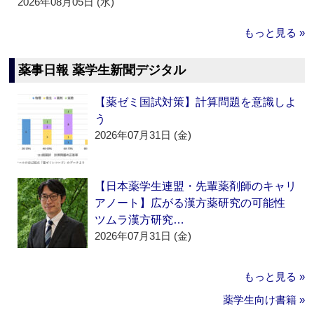
2026年08月05日 (水)
もっと見る »
薬事日報 薬学生新聞デジタル
【薬ゼミ国試対策】計算問題を意識しよ
う
2026年07月31日 (金)
【日本薬学生連盟・先輩薬剤師のキャリ
アノート】広がる漢方薬研究の可能性
ツムラ漢方研究…
2026年07月31日 (金)
もっと見る »
薬学生向け書籍 »