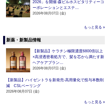
2026」を開催‐森ビルホスピタリティーコ
ーポレーションとエステ…
2026年08月07日 (金)
もっと見る »
新薬・新製品情報
【新製品】ケラチン極限濃度6800倍以上
×高浸透密着処方で、髪を芯から満たす新
ヘアケアブラン…
2026年08月07日 (金)
【新製品】ハイゼントラを新発売‐高用量化で投与本数削
減 CSLベーリング
2026年08月07日 (金)
もっと見る »