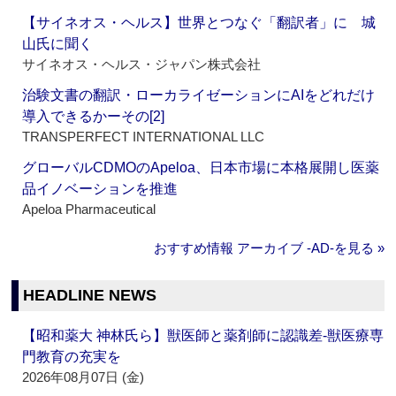
【サイネオス・ヘルス】世界とつなぐ「翻訳者」に 城
山氏に聞く
サイネオス・ヘルス・ジャパン株式会社
治験文書の翻訳・ローカライゼーションにAIをどれだけ
導入できるかーその[2]
TRANSPERFECT INTERNATIONAL LLC
グローバルCDMOのApeloa、日本市場に本格展開し医薬
品イノベーションを推進
Apeloa Pharmaceutical
おすすめ情報 アーカイブ ‐AD‐を見る »
HEADLINE NEWS
【昭和薬大 神林氏ら】獣医師と薬剤師に認識差‐獣医療専
門教育の充実を
2026年08月07日 (金)