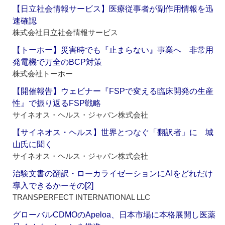
【日立社会情報サービス】医療従事者が副作用情報を迅
速確認
株式会社日立社会情報サービス
【トーホー】災害時でも『止まらない』事業へ 非常用
発電機で万全のBCP対策
株式会社トーホー
【開催報告】ウェビナー『FSPで変える臨床開発の生産
性』で振り返るFSP戦略
サイネオス・ヘルス・ジャパン株式会社
【サイネオス・ヘルス】世界とつなぐ「翻訳者」に 城
山氏に聞く
サイネオス・ヘルス・ジャパン株式会社
治験文書の翻訳・ローカライゼーションにAIをどれだけ
導入できるかーその[2]
TRANSPERFECT INTERNATIONAL LLC
グローバルCDMOのApeloa、日本市場に本格展開し医薬