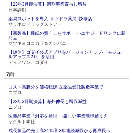
【23年3月期決算】調剤事業寄与し増益
日本調剤
薬局ロボットを導入‐サツドラ薬局北8条店
サッポロドラッグストアー
【新製品】睡眠の質向上をサポート‐エナジードリンクに新
商品
マツキヨココカラ＆カンパニー
【短信】ゴダイ公式アプリをバージョンアップ‐「モジュー
ルアップス2.0」を活用
ディアワン、ゴダイ
7面
コスト高騰分を価格転嫁‐医薬品受託製造事業で
ニプロ
【23年3月期決算】海外伸長も増収減益
ニプロ
医薬品事業「対応を検討」‐厳しい事業環境踏まえ
ヤクルト本社
成長製品の売上高24％増‐3年連続減収から再成長へ