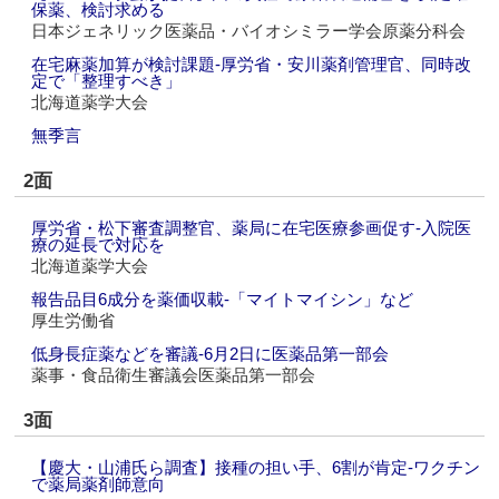
保薬、検討求める
日本ジェネリック医薬品・バイオシミラー学会原薬分科会
在宅麻薬加算が検討課題‐厚労省・安川薬剤管理官、同時改
定で「整理すべき」
北海道薬学大会
無季言
2面
厚労省・松下審査調整官、薬局に在宅医療参画促す‐入院医
療の延長で対応を
北海道薬学大会
報告品目6成分を薬価収載‐「マイトマイシン」など
厚生労働省
低身長症薬などを審議‐6月2日に医薬品第一部会
薬事・食品衛生審議会医薬品第一部会
3面
【慶大・山浦氏ら調査】接種の担い手、6割が肯定‐ワクチン
で薬局薬剤師意向