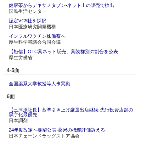
健康茶からデキサメタゾン‐ネット上の販売で検出
国民生活センター
認定VC9社を採択
日本医療研究開発機構
インフルワクチン株備蓄へ
厚生科学審議会合同会議
【短信】OTC薬ネット販売、薬効群別の割合を公表
厚生労働省
4-5面
全国薬系大学教授等人事異動
6面
【三津原社長】基準引き上げ厳選出店継続‐先行投資店舗の
黒字化最優先
日本調剤
24年度改定へ要望公表‐薬局の機能評価訴える
日本チェーンドラッグストア協会