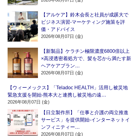
【アルケア】鈴木会長と社員が成蹊大で
ビジネス演習‐マーケティング施策を評
価・アドバイス
2026年08月07日 (金)
【新製品】ケラチン極限濃度6800倍以上
×高浸透密着処方で、髪を芯から満たす新
ヘアケアブラン…
2026年08月07日 (金)
【ウィーメックス】「Teladoc HEALTH」活用し被災地
緊急支援を開始‐熊本大と連携し被災地の遠…
2026年08月07日 (金)
【日立製作所】「仕事と介護の両立推進
サービス」を提供開始‐インターネットイ
ンフィニティー…
2026年08月07日 (金)