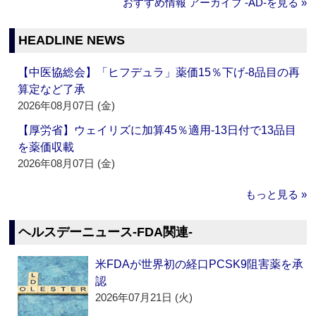
おすすめ情報 アーカイブ ‐AD‐を見る »
HEADLINE NEWS
【中医協総会】「ヒフデュラ」薬価15％下げ‐8品目の再
算定など了承
2026年08月07日 (金)
【厚労省】ウェイリズに加算45％適用‐13日付で13品目
を薬価収載
2026年08月07日 (金)
もっと見る »
ヘルスデーニュース‐FDA関連‐
米FDAが世界初の経口PCSK9阻害薬を承
認
2026年07月21日 (火)