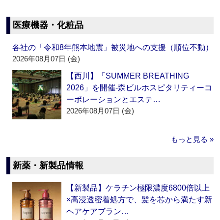
医療機器・化粧品
各社の「令和8年熊本地震」被災地への支援（順位不動）
2026年08月07日 (金)
【西川】「SUMMER BREATHING
2026」を開催‐森ビルホスピタリティーコ
ーポレーションとエステ…
2026年08月07日 (金)
もっと見る »
新薬・新製品情報
【新製品】ケラチン極限濃度6800倍以上
×高浸透密着処方で、髪を芯から満たす新
ヘアケアブラン…