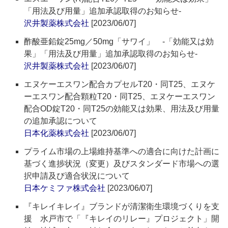
「用法及び用量」追加承認取得のお知らせ‐
沢井製薬株式会社
[2023/06/07]
酢酸亜鉛錠25mg／50mg「サワイ」 ‐「効能又は効
果」「用法及び用量」追加承認取得のお知らせ‐
沢井製薬株式会社
[2023/06/07]
エヌケーエスワン配合カプセルT20・同T25、エヌケ
ーエスワン配合顆粒T20・同T25、エヌケーエスワン
配合OD錠T20・同T25の効能又は効果、用法及び用量
の追加承認について
日本化薬株式会社
[2023/06/07]
プライム市場の上場維持基準への適合に向けた計画に
基づく進捗状況（変更）及びスタンダード市場への選
択申請及び適合状況について
日本ケミファ株式会社
[2023/06/07]
『キレイキレイ』ブランドが清潔衛生環境づくりを支
援 水戸市で「『キレイのリレー』プロジェクト」開